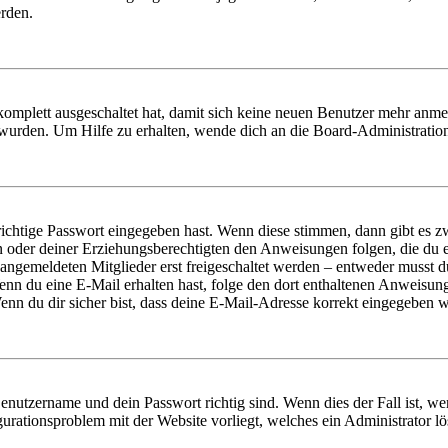
erden.
 komplett ausgeschaltet hat, damit sich keine neuen Benutzer mehr anm
 wurden. Um Hilfe zu erhalten, wende dich an die Board-Administratio
richtige Passwort eingegeben hast. Wenn diese stimmen, dann gibt es
ern oder deiner Erziehungsberechtigten den Anweisungen folgen, die du e
 angemeldeten Mitglieder erst freigeschaltet werden – entweder musst du
. Wenn du eine E-Mail erhalten hast, folge den dort enthaltenen Anweis
nn du dir sicher bist, dass deine E-Mail-Adresse korrekt eingegeben w
Benutzername und dein Passwort richtig sind. Wenn dies der Fall ist, w
igurationsproblem mit der Website vorliegt, welches ein Administrator l