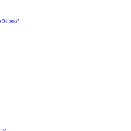
s Beitrags?
lt?