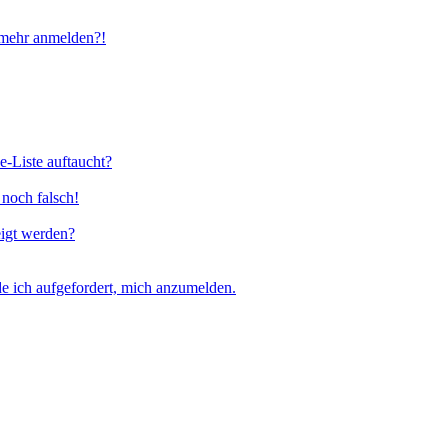
t mehr anmelden?!
e-Liste auftaucht?
 noch falsch!
eigt werden?
e ich aufgefordert, mich anzumelden.