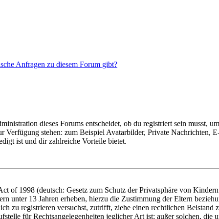
tische Anfragen zu diesem Forum gibt?
istration dieses Forums entscheidet, ob du registriert sein musst, um Be
zur Verfügung stehen: zum Beispiel Avatarbilder, Private Nachrichten, 
igt ist und dir zahlreiche Vorteile bietet.
t of 1998 (deutsch: Gesetz zum Schutz der Privatsphäre von Kindern i
ern unter 13 Jahren erheben, hierzu die Zustimmung der Eltern bezieh
dich zu registrieren versuchst, zutrifft, ziehe einen rechtlichen Beista
stelle für Rechtsangelegenheiten jeglicher Art ist; außer solchen, die