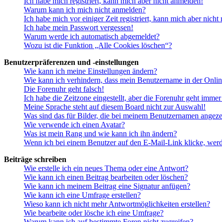
Ich habe mich registriert, kann mich aber nicht anmelden!
Warum kann ich mich nicht anmelden?
Ich habe mich vor einiger Zeit registriert, kann mich aber nich
Ich habe mein Passwort vergessen!
Warum werde ich automatisch abgemeldet?
Wozu ist die Funktion „Alle Cookies löschen“?
Benutzerpräferenzen und -einstellungen
Wie kann ich meine Einstellungen ändern?
Wie kann ich verhindern, dass mein Benutzername in der Onlin
Die Forenuhr geht falsch!
Ich habe die Zeitzone eingestellt, aber die Forenuhr geht immer
Meine Sprache steht auf diesem Board nicht zur Auswahl!
Was sind das für Bilder, die bei meinem Benutzernamen angez
Wie verwende ich einen Avatar?
Was ist mein Rang und wie kann ich ihn ändern?
Wenn ich bei einem Benutzer auf den E-Mail-Link klicke, werd
Beiträge schreiben
Wie erstelle ich ein neues Thema oder eine Antwort?
Wie kann ich einen Beitrag bearbeiten oder löschen?
Wie kann ich meinem Beitrag eine Signatur anfügen?
Wie kann ich eine Umfrage erstellen?
Wieso kann ich nicht mehr Antwortmöglichkeiten erstellen?
Wie bearbeite oder lösche ich eine Umfrage?
Warum kann ich auf bestimmte Foren nicht zugreifen?