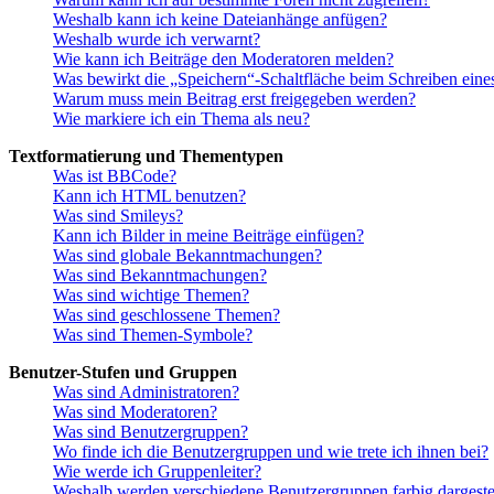
Weshalb kann ich keine Dateianhänge anfügen?
Weshalb wurde ich verwarnt?
Wie kann ich Beiträge den Moderatoren melden?
Was bewirkt die „Speichern“-Schaltfläche beim Schreiben eine
Warum muss mein Beitrag erst freigegeben werden?
Wie markiere ich ein Thema als neu?
Textformatierung und Thementypen
Was ist BBCode?
Kann ich HTML benutzen?
Was sind Smileys?
Kann ich Bilder in meine Beiträge einfügen?
Was sind globale Bekanntmachungen?
Was sind Bekanntmachungen?
Was sind wichtige Themen?
Was sind geschlossene Themen?
Was sind Themen-Symbole?
Benutzer-Stufen und Gruppen
Was sind Administratoren?
Was sind Moderatoren?
Was sind Benutzergruppen?
Wo finde ich die Benutzergruppen und wie trete ich ihnen bei?
Wie werde ich Gruppenleiter?
Weshalb werden verschiedene Benutzergruppen farbig dargestel