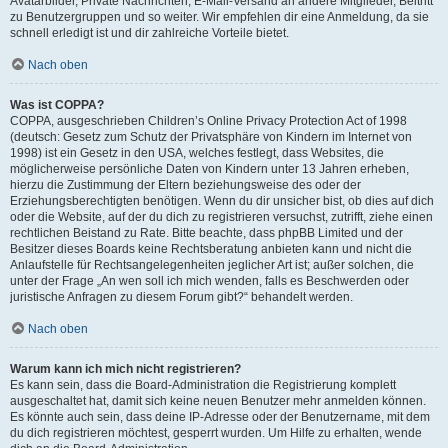
Avatarbilder, Private Nachrichten, E-Mail-Versand an andere Mitglieder, Beitritt
zu Benutzergruppen und so weiter. Wir empfehlen dir eine Anmeldung, da sie
schnell erledigt ist und dir zahlreiche Vorteile bietet.
Nach oben
Was ist COPPA?
COPPA, ausgeschrieben Children’s Online Privacy Protection Act of 1998
(deutsch: Gesetz zum Schutz der Privatsphäre von Kindern im Internet von
1998) ist ein Gesetz in den USA, welches festlegt, dass Websites, die
möglicherweise persönliche Daten von Kindern unter 13 Jahren erheben,
hierzu die Zustimmung der Eltern beziehungsweise des oder der
Erziehungsberechtigten benötigen. Wenn du dir unsicher bist, ob dies auf dich
oder die Website, auf der du dich zu registrieren versuchst, zutrifft, ziehe einen
rechtlichen Beistand zu Rate. Bitte beachte, dass phpBB Limited und der
Besitzer dieses Boards keine Rechtsberatung anbieten kann und nicht die
Anlaufstelle für Rechtsangelegenheiten jeglicher Art ist; außer solchen, die
unter der Frage „An wen soll ich mich wenden, falls es Beschwerden oder
juristische Anfragen zu diesem Forum gibt?“ behandelt werden.
Nach oben
Warum kann ich mich nicht registrieren?
Es kann sein, dass die Board-Administration die Registrierung komplett
ausgeschaltet hat, damit sich keine neuen Benutzer mehr anmelden können.
Es könnte auch sein, dass deine IP-Adresse oder der Benutzername, mit dem
du dich registrieren möchtest, gesperrt wurden. Um Hilfe zu erhalten, wende