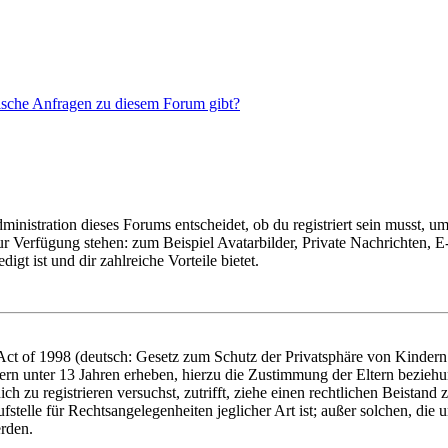
tische Anfragen zu diesem Forum gibt?
istration dieses Forums entscheidet, ob du registriert sein musst, um Be
zur Verfügung stehen: zum Beispiel Avatarbilder, Private Nachrichten, 
igt ist und dir zahlreiche Vorteile bietet.
t of 1998 (deutsch: Gesetz zum Schutz der Privatsphäre von Kindern i
ern unter 13 Jahren erheben, hierzu die Zustimmung der Eltern bezieh
dich zu registrieren versuchst, zutrifft, ziehe einen rechtlichen Beista
stelle für Rechtsangelegenheiten jeglicher Art ist; außer solchen, die
erden.