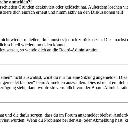
t mehr anmelden?!
rschieden Gründen deaktiviert oder gelöscht hat. Außerdem löschen vie
triere dich einfach erneut und nimm aktiv an den Diskussionen teil!
 nicht wieder mitteilen, du kannst es jedoch zurücksetzen. Dies machs
 dich schnell wieder anmelden können.
ückzusetzen, so wende dich an die Board-Administration.
en“ nicht auswählst, wirst du nur für eine Sitzung angemeldet. Dies
Angemeldet bleiben“ beim Anmelden auswählen. Dies ist nicht empfehle
Verfügung steht, dann wurde sie vermutlich von der Board-Administratio
 hat und die dafür sorgen, dass du im Forum angemeldet bleibst. Außer
tiviert wurden. Wenn du Probleme bei der An- oder Abmeldung hast, ka