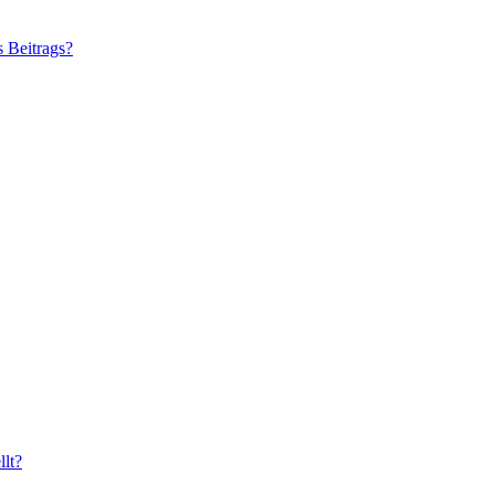
s Beitrags?
lt?