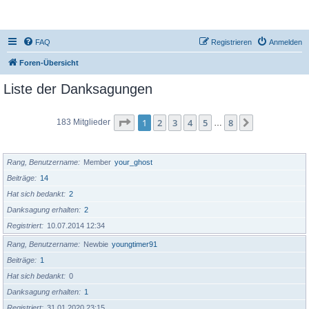
DR350-Forum
FAQ
Registrieren
Anmelden
Foren-Übersicht
Liste der Danksagungen
Seite
1
von
8
1
2
3
4
5
8
Nächste
183 Mitglieder
…
BENUTZERNAME
Rang, Benutzername
Member
your_ghost
Beiträge
14
Hat sich bedankt
2
Danksagung erhalten
2
Registriert
10.07.2014 12:34
Rang, Benutzername
Newbie
youngtimer91
Beiträge
1
Hat sich bedankt
0
Danksagung erhalten
1
Registriert
31.01.2020 23:15