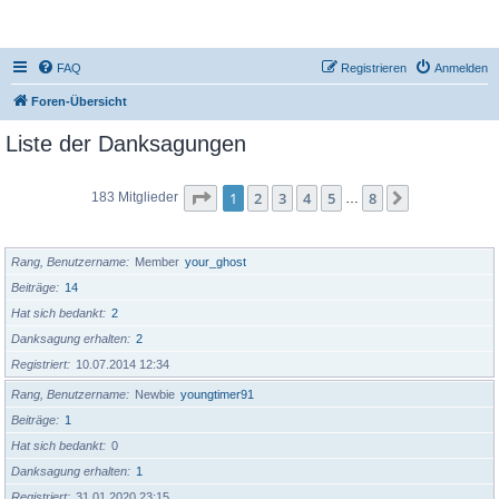
DR350-Forum
FAQ
Registrieren
Anmelden
Foren-Übersicht
Liste der Danksagungen
Seite
1
von
8
1
2
3
4
5
8
Nächste
183 Mitglieder
…
BENUTZERNAME
Rang, Benutzername
Member
your_ghost
Beiträge
14
Hat sich bedankt
2
Danksagung erhalten
2
Registriert
10.07.2014 12:34
Rang, Benutzername
Newbie
youngtimer91
Beiträge
1
Hat sich bedankt
0
Danksagung erhalten
1
Registriert
31.01.2020 23:15