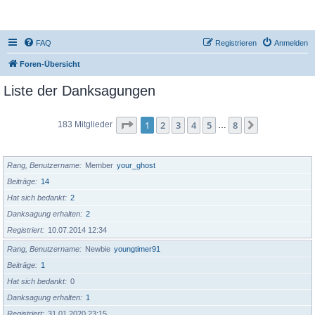
DR350-Forum
FAQ
Registrieren
Anmelden
Foren-Übersicht
Liste der Danksagungen
Seite
1
von
8
1
2
3
4
5
8
Nächste
183 Mitglieder
…
BENUTZERNAME
Rang, Benutzername
Member
your_ghost
Beiträge
14
Hat sich bedankt
2
Danksagung erhalten
2
Registriert
10.07.2014 12:34
Rang, Benutzername
Newbie
youngtimer91
Beiträge
1
Hat sich bedankt
0
Danksagung erhalten
1
Registriert
31.01.2020 23:15