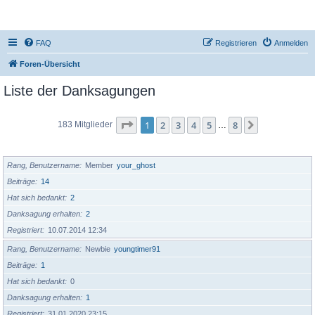
DR350-Forum
FAQ
Registrieren
Anmelden
Foren-Übersicht
Liste der Danksagungen
Seite
1
von
8
1
2
3
4
5
8
Nächste
183 Mitglieder
…
BENUTZERNAME
Rang, Benutzername
Member
your_ghost
Beiträge
14
Hat sich bedankt
2
Danksagung erhalten
2
Registriert
10.07.2014 12:34
Rang, Benutzername
Newbie
youngtimer91
Beiträge
1
Hat sich bedankt
0
Danksagung erhalten
1
Registriert
31.01.2020 23:15