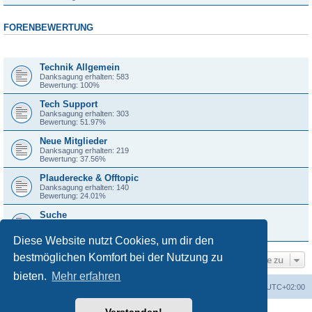
FORENBEWERTUNG
Forum
Technik Allgemein
Danksagung erhalten: 583
Bewertung: 100%
Tech Support
Danksagung erhalten: 303
Bewertung: 51.97%
Neue Mitglieder
Danksagung erhalten: 219
Bewertung: 37.56%
Plauderecke & Offtopic
Danksagung erhalten: 140
Bewertung: 24.01%
Suche
Danksagung erhalten: 66
Bewertung: 11.32%
Diese Website nutzt Cookies, um dir den
bestmöglichen Komfort bei der Nutzung zu
Gehe zu
bieten.
Mehr erfahren
Foren-Übersicht
Alle Zeiten sind
UTC+02:00
Powered by
phpBB
® Forum Software © phpBB Limited