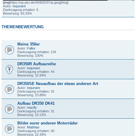
[img]
https://up.picr.de/45462537np.jpeg
[/img]
Autor:
toqunare
Danksagung erhalten: 5
Bewertung: 83.33%
THEMENBEWERTUNG
Thema
Meine 350er
Autor:
Falke
Danksagung erhalten: 134
Bewertung: 100%
DR350R Aufbaureihe
Autor:
toqunare
Danksagung erhalten: 44
Bewertung: 32.84%
DR350SE Neuaufbau der etwas anderen Art
Autor:
toqunare
Danksagung erhalten: 32
Bewertung: 23.88%
Aufbau DR350 DK41
Autor:
macfly
Danksagung erhalten: 31
Bewertung: 23.13%
Bilder eurer anderen Motorräder
Autor:
Matthias
Danksagung erhalten: 30
Bewertung: 22.39%