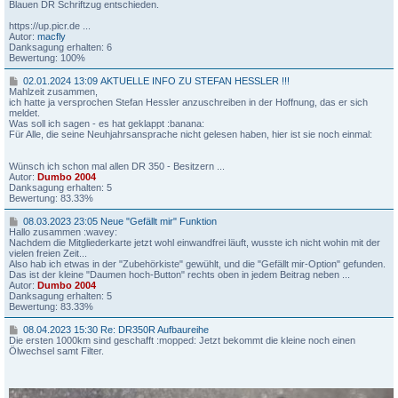
j
2
Blauen DR Schriftzug entschieden.
a
4
h
1
https://up.picr.de ...
r
0
Autor:
macfly
s
:
Danksagung erhalten: 6
a
3
Bewertung: 100%
n
3
s
0
02.01.2024 13:09 AKTUELLE INFO ZU STEFAN HESSLER !!!
p
R
2
Mahlzeit zusammen,
r
e
.
ich hatte ja versprochen Stefan Hessler anzuschreiben in der Hoffnung, das er sich
a
:
0
meldet.
c
A
1
Was soll ich sagen - es hat geklappt :banana:
h
u
.
Für Alle, die seine Neuhjahrsansprache nicht gelesen haben, hier ist sie noch einmal:
e
f
2
v
b
0
o
a
2
Wünsch ich schon mal allen DR 350 - Besitzern ...
m
u
4
Autor:
Dumbo 2004
d
D
1
Danksagung erhalten: 5
i
R
3
Bewertung: 83.33%
c
3
:
k
5
0
0
08.03.2023 23:05 Neue "Gefällt mir" Funktion
e
0
9
8
Hallo zusammen :wavey:
n
D
.
Nachdem die Mitgliederkarte jetzt wohl einwandfrei läuft, wusste ich nicht wohin mit der
M
K
A
0
vielen freien Zeit...
o
4
K
3
Also hab ich etwas in der "Zubehörkiste" gewühlt, und die "Gefällt mir-Option" gefunden.
d
1
T
.
Das ist der kleine "Daumen hoch-Button" rechts oben in jedem Beitrag neben ...
–
U
2
Autor:
Dumbo 2004
k
E
0
Danksagung erhalten: 5
u
L
2
Bewertung: 83.33%
r
L
3
z
E
2
0
08.04.2023 15:30 Re: DR350R Aufbaureihe
u
I
3
8
Die ersten 1000km sind geschafft
:mopped:
Jetzt bekommt die kleine noch einen
n
N
:
.
Ölwechsel samt Filter.
d
F
0
0
b
O
5
4
ü
Z
.
n
U
N
2
d