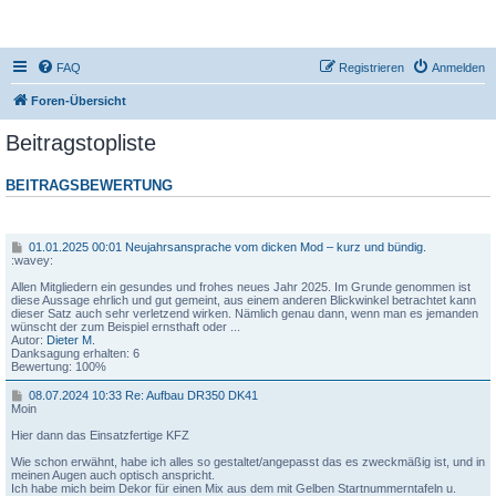
DR350-Forum
FAQ
Registrieren
Anmelden
Foren-Übersicht
Beitragstopliste
BEITRAGSBEWERTUNG
Beitrag
0
01.01.2025 00:01 Neujahrsansprache vom dicken Mod – kurz und bündig.
1
:wavey:
.
0
Allen Mitgliedern ein gesundes und frohes neues Jahr 2025. Im Grunde genommen ist
1
diese Aussage ehrlich und gut gemeint, aus einem anderen Blickwinkel betrachtet kann
.
dieser Satz auch sehr verletzend wirken. Nämlich genau dann, wenn man es jemanden
2
wünscht der zum Beispiel ernsthaft oder ...
0
Autor:
Dieter M.
2
Danksagung erhalten: 6
5
Bewertung: 100%
0
0
0
08.07.2024 10:33 Re: Aufbau DR350 DK41
:
8
Moin
0
.
1
0
Hier dann das Einsatzfertige KFZ
7
N
.
Wie schon erwähnt, habe ich alles so gestaltet/angepasst das es zweckmäßig ist, und in
e
2
meinen Augen auch optisch anspricht.
u
0
Ich habe mich beim Dekor für einen Mix aus dem mit Gelben Startnummerntafeln u.