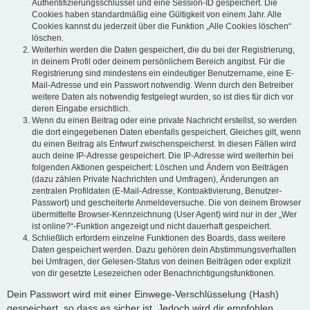
Authentifizierungsschlüssel und eine Session-ID gespeichert. Die
Cookies haben standardmäßig eine Gültigkeit von einem Jahr. Alle
Cookies kannst du jederzeit über die Funktion „Alle Cookies löschen“
löschen.
Weiterhin werden die Daten gespeichert, die du bei der Registrierung,
in deinem Profil oder deinem persönlichem Bereich angibst. Für die
Registrierung sind mindestens ein eindeutiger Benutzername, eine E-
Mail-Adresse und ein Passwort notwendig. Wenn durch den Betreiber
weitere Daten als notwendig festgelegt wurden, so ist dies für dich vor
deren Eingabe ersichtlich.
Wenn du einen Beitrag oder eine private Nachricht erstellst, so werden
die dort eingegebenen Daten ebenfalls gespeichert. Gleiches gilt, wenn
du einen Beitrag als Entwurf zwischenspeicherst. In diesen Fällen wird
auch deine IP-Adresse gespeichert. Die IP-Adresse wird weiterhin bei
folgenden Aktionen gespeichert: Löschen und Ändern von Beiträgen
(dazu zählen Private Nachrichten und Umfragen), Änderungen an
zentralen Profildaten (E-Mail-Adresse, Kontoaktivierung, Benutzer-
Passwort) und gescheiterte Anmeldeversuche. Die von deinem Browser
übermittelte Browser-Kennzeichnung (User Agent) wird nur in der „Wer
ist online?“-Funktion angezeigt und nicht dauerhaft gespeichert.
Schließlich erfordern einzelne Funktionen des Boards, dass weitere
Daten gespeichert werden. Dazu gehören dein Abstimmungsverhalten
bei Umfragen, der Gelesen-Status von deinen Beiträgen oder explizit
von dir gesetzte Lesezeichen oder Benachrichtigungsfunktionen.
Dein Passwort wird mit einer Einwege-Verschlüsselung (Hash)
gespeichert, so dass es sicher ist. Jedoch wird dir empfohlen,