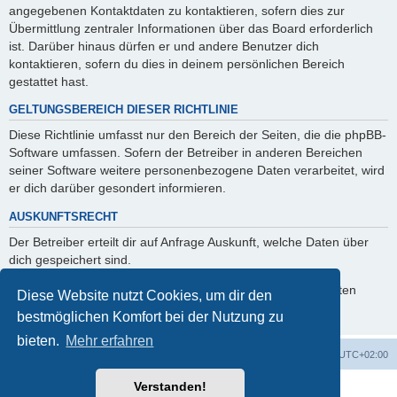
angegebenen Kontaktdaten zu kontaktieren, sofern dies zur
Übermittlung zentraler Informationen über das Board erforderlich
ist. Darüber hinaus dürfen er und andere Benutzer dich
kontaktieren, sofern du dies in deinem persönlichen Bereich
gestattet hast.
GELTUNGSBEREICH DIESER RICHTLINIE
Diese Richtlinie umfasst nur den Bereich der Seiten, die die phpBB-
Software umfassen. Sofern der Betreiber in anderen Bereichen
seiner Software weitere personenbezogene Daten verarbeitet, wird
er dich darüber gesondert informieren.
AUSKUNFTSRECHT
Der Betreiber erteilt dir auf Anfrage Auskunft, welche Daten über
dich gespeichert sind.
Du kannst jederzeit die Löschung bzw. Sperrung deiner Daten
Diese Website nutzt Cookies, um dir den
verlangen. Kontaktiere hierzu bitte den Betreiber.
bestmöglichen Komfort bei der Nutzung zu
bieten.
Mehr erfahren
Foren-Übersicht
Alle Zeiten sind
UTC+02:00
Verstanden!
Powered by
phpBB
® Forum Software © phpBB Limited