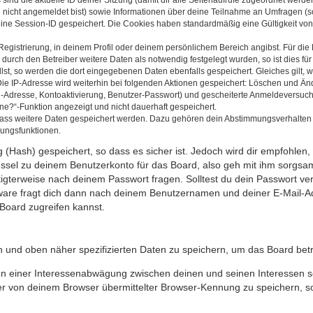
u nicht angemeldet bist) sowie Informationen über deine Teilnahme an Umfragen (s
eine Session-ID gespeichert. Die Cookies haben standardmäßig eine Gültigkeit von 
Registrierung, in deinem Profil oder deinem persönlichem Bereich angibst. Für di
rch den Betreiber weitere Daten als notwendig festgelegt wurden, so ist dies für 
llst, so werden die dort eingegebenen Daten ebenfalls gespeichert. Gleiches gilt, 
Die IP-Adresse wird weiterhin bei folgenden Aktionen gespeichert: Löschen und Än
l-Adresse, Kontoaktivierung, Benutzer-Passwort) und gescheiterte Anmeldeversuch
ine?“-Funktion angezeigt und nicht dauerhaft gespeichert.
 dass weitere Daten gespeichert werden. Dazu gehören dein Abstimmungsverhalten
gungsfunktionen.
(Hash) gespeichert, so dass es sicher ist. Jedoch wird dir empfohlen, 
ssel zu deinem Benutzerkonto für das Board, also geh mit ihm sorgsam
htigterweise nach deinem Passwort fragen. Solltest du dein Passwort v
are fragt dich dann nach deinem Benutzernamen und deiner E-Mail-Ad
Board zugreifen kannst.
en und oben näher spezifizierten Daten zu speichern, um das Board bet
en einer Interessenabwägung zwischen deinen und seinen Interessen sow
r von deinem Browser übermittelter Browser-Kennung zu speichern, so