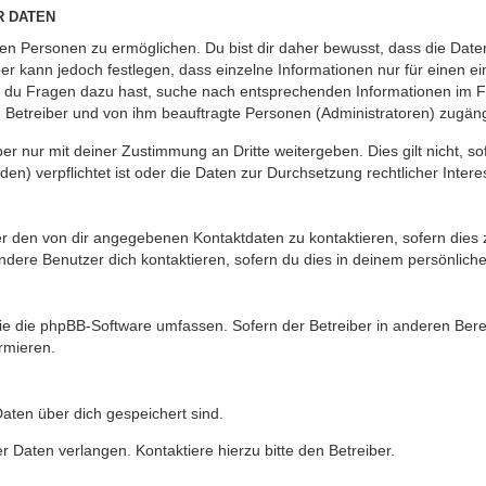
R DATEN
n Personen zu ermöglichen. Du bist dir daher bewusst, dass die Daten d
ber kann jedoch festlegen, dass einzelne Informationen nur für einen ei
n du Fragen dazu hast, suche nach entsprechenden Informationen im Fo
n Betreiber und von ihm beauftragte Personen (Administratoren) zugäng
r nur mit deiner Zustimmung an Dritte weitergeben. Dies gilt nicht, s
n) verpflichtet ist oder die Daten zur Durchsetzung rechtlicher Interes
er den von dir angegebenen Kontaktdaten zu kontaktieren, sofern dies 
andere Benutzer dich kontaktieren, sofern du dies in deinem persönliche
, die die phpBB-Software umfassen. Sofern der Betreiber in anderen Be
ormieren.
 Daten über dich gespeichert sind.
 Daten verlangen. Kontaktiere hierzu bitte den Betreiber.