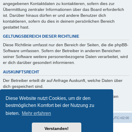
angegebenen Kontaktdaten zu kontaktieren, sofern dies zur
Übermittlung zentraler Informationen über das Board erforderlich
ist. Darüber hinaus dürfen er und andere Benutzer dich
kontaktieren, sofern du dies in deinem persönlichen Bereich
gestattet hast.
GELTUNGSBEREICH DIESER RICHTLINIE
Diese Richtlinie umfasst nur den Bereich der Seiten, die die phpBB-
Software umfassen. Sofern der Betreiber in anderen Bereichen
seiner Software weitere personenbezogene Daten verarbeitet, wird
er dich darüber gesondert informieren.
AUSKUNFTSRECHT
Der Betreiber erteilt dir auf Anfrage Auskunft, welche Daten über
dich gespeichert sind.
Du kannst jederzeit die Löschung bzw. Sperrung deiner Daten
Diese Website nutzt Cookies, um dir den
verlangen. Kontaktiere hierzu bitte den Betreiber.
bestmöglichen Komfort bei der Nutzung zu
bieten.
Mehr erfahren
Foren-Übersicht
Alle Zeiten sind
UTC+02:00
Verstanden!
Powered by
phpBB
® Forum Software © phpBB Limited