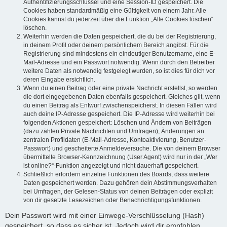
Authentifizierungsschlüssel und eine Session-ID gespeichert. Die
Cookies haben standardmäßig eine Gültigkeit von einem Jahr. Alle
Cookies kannst du jederzeit über die Funktion „Alle Cookies löschen“
löschen.
Weiterhin werden die Daten gespeichert, die du bei der Registrierung,
in deinem Profil oder deinem persönlichem Bereich angibst. Für die
Registrierung sind mindestens ein eindeutiger Benutzername, eine E-
Mail-Adresse und ein Passwort notwendig. Wenn durch den Betreiber
weitere Daten als notwendig festgelegt wurden, so ist dies für dich vor
deren Eingabe ersichtlich.
Wenn du einen Beitrag oder eine private Nachricht erstellst, so werden
die dort eingegebenen Daten ebenfalls gespeichert. Gleiches gilt, wenn
du einen Beitrag als Entwurf zwischenspeicherst. In diesen Fällen wird
auch deine IP-Adresse gespeichert. Die IP-Adresse wird weiterhin bei
folgenden Aktionen gespeichert: Löschen und Ändern von Beiträgen
(dazu zählen Private Nachrichten und Umfragen), Änderungen an
zentralen Profildaten (E-Mail-Adresse, Kontoaktivierung, Benutzer-
Passwort) und gescheiterte Anmeldeversuche. Die von deinem Browser
übermittelte Browser-Kennzeichnung (User Agent) wird nur in der „Wer
ist online?“-Funktion angezeigt und nicht dauerhaft gespeichert.
Schließlich erfordern einzelne Funktionen des Boards, dass weitere
Daten gespeichert werden. Dazu gehören dein Abstimmungsverhalten
bei Umfragen, der Gelesen-Status von deinen Beiträgen oder explizit
von dir gesetzte Lesezeichen oder Benachrichtigungsfunktionen.
Dein Passwort wird mit einer Einwege-Verschlüsselung (Hash)
gespeichert, so dass es sicher ist. Jedoch wird dir empfohlen,