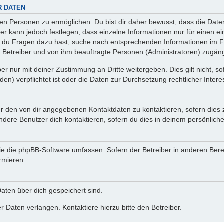
R DATEN
n Personen zu ermöglichen. Du bist dir daher bewusst, dass die Daten d
ber kann jedoch festlegen, dass einzelne Informationen nur für einen ei
n du Fragen dazu hast, suche nach entsprechenden Informationen im Fo
n Betreiber und von ihm beauftragte Personen (Administratoren) zugäng
r nur mit deiner Zustimmung an Dritte weitergeben. Dies gilt nicht, s
n) verpflichtet ist oder die Daten zur Durchsetzung rechtlicher Interes
er den von dir angegebenen Kontaktdaten zu kontaktieren, sofern dies 
andere Benutzer dich kontaktieren, sofern du dies in deinem persönliche
, die die phpBB-Software umfassen. Sofern der Betreiber in anderen Be
ormieren.
 Daten über dich gespeichert sind.
 Daten verlangen. Kontaktiere hierzu bitte den Betreiber.