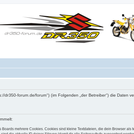
ps://dr350-forum.de/forum“) (im Folgenden „der Betreiber“) die Daten
ammelt:
s Boards mehrere Cookies. Cookies sind kleine Textdateien, die dein Browser als
 sind die aktuelle ID deiner Sitzung (damit dir alle Seitenaufrufe zugeordnet werd