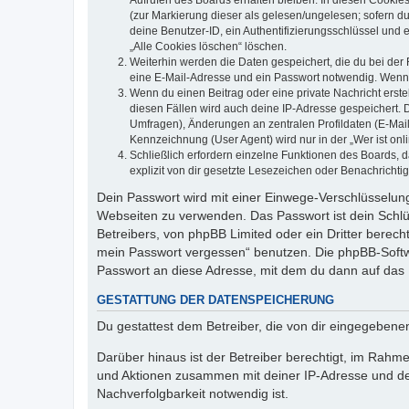
(zur Markierung dieser als gelesen/ungelesen; sofern d
deine Benutzer-ID, ein Authentifizierungsschlüssel und 
„Alle Cookies löschen“ löschen.
Weiterhin werden die Daten gespeichert, die du bei der 
eine E-Mail-Adresse und ein Passwort notwendig. Wenn du
Wenn du einen Beitrag oder eine private Nachricht erste
diesen Fällen wird auch deine IP-Adresse gespeichert. 
Umfragen), Änderungen an zentralen Profildaten (E-Mai
Kennzeichnung (User Agent) wird nur in der „Wer ist onl
Schließlich erfordern einzelne Funktionen des Boards,
explizit von dir gesetzte Lesezeichen oder Benachrichti
Dein Passwort wird mit einer Einwege-Verschlüsselung 
Webseiten zu verwenden. Das Passwort ist dein Schlü
Betreibers, von phpBB Limited oder ein Dritter berec
mein Passwort vergessen“ benutzen. Die phpBB-Softw
Passwort an diese Adresse, mit dem du dann auf das 
GESTATTUNG DER DATENSPEICHERUNG
Du gestattest dem Betreiber, die von dir eingegeben
Darüber hinaus ist der Betreiber berechtigt, im Rahm
und Aktionen zusammen mit deiner IP-Adresse und de
Nachverfolgbarkeit notwendig ist.