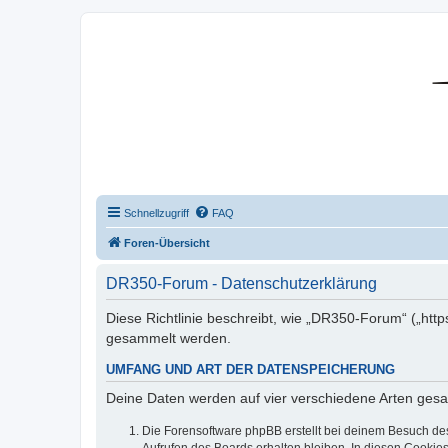
DR350-Forum
Schnellzugriff
FAQ
Foren-Übersicht
DR350-Forum - Datenschutzerklärung
Diese Richtlinie beschreibt, wie „DR350-Forum“ („htt
gesammelt werden.
UMFANG UND ART DER DATENSPEICHERUNG
Deine Daten werden auf vier verschiedene Arten ges
Die Forensoftware phpBB erstellt bei deinem Besuch de
Aufrufen des Boards erhalten bleiben. In diesen Cookies