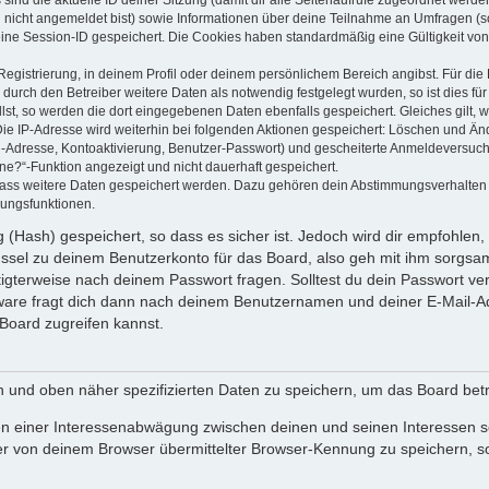
u nicht angemeldet bist) sowie Informationen über deine Teilnahme an Umfragen (s
eine Session-ID gespeichert. Die Cookies haben standardmäßig eine Gültigkeit von 
Registrierung, in deinem Profil oder deinem persönlichem Bereich angibst. Für di
rch den Betreiber weitere Daten als notwendig festgelegt wurden, so ist dies für 
llst, so werden die dort eingegebenen Daten ebenfalls gespeichert. Gleiches gilt, 
Die IP-Adresse wird weiterhin bei folgenden Aktionen gespeichert: Löschen und Än
l-Adresse, Kontoaktivierung, Benutzer-Passwort) und gescheiterte Anmeldeversuch
ine?“-Funktion angezeigt und nicht dauerhaft gespeichert.
 dass weitere Daten gespeichert werden. Dazu gehören dein Abstimmungsverhalten
gungsfunktionen.
(Hash) gespeichert, so dass es sicher ist. Jedoch wird dir empfohlen, 
ssel zu deinem Benutzerkonto für das Board, also geh mit ihm sorgsam
htigterweise nach deinem Passwort fragen. Solltest du dein Passwort v
are fragt dich dann nach deinem Benutzernamen und deiner E-Mail-Ad
Board zugreifen kannst.
en und oben näher spezifizierten Daten zu speichern, um das Board bet
en einer Interessenabwägung zwischen deinen und seinen Interessen sow
r von deinem Browser übermittelter Browser-Kennung zu speichern, so