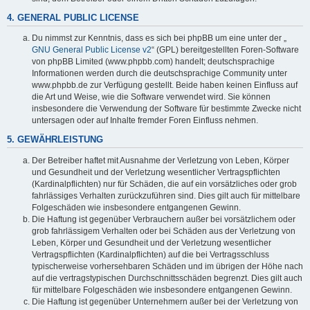
4. GENERAL PUBLIC LICENSE
Du nimmst zur Kenntnis, dass es sich bei phpBB um eine unter der „
GNU General Public License v2
“ (GPL) bereitgestellten Foren-Software
von phpBB Limited (www.phpbb.com) handelt; deutschsprachige
Informationen werden durch die deutschsprachige Community unter
www.phpbb.de zur Verfügung gestellt. Beide haben keinen Einfluss auf
die Art und Weise, wie die Software verwendet wird. Sie können
insbesondere die Verwendung der Software für bestimmte Zwecke nicht
untersagen oder auf Inhalte fremder Foren Einfluss nehmen.
5. GEWÄHRLEISTUNG
Der Betreiber haftet mit Ausnahme der Verletzung von Leben, Körper
und Gesundheit und der Verletzung wesentlicher Vertragspflichten
(Kardinalpflichten) nur für Schäden, die auf ein vorsätzliches oder grob
fahrlässiges Verhalten zurückzuführen sind. Dies gilt auch für mittelbare
Folgeschäden wie insbesondere entgangenen Gewinn.
Die Haftung ist gegenüber Verbrauchern außer bei vorsätzlichem oder
grob fahrlässigem Verhalten oder bei Schäden aus der Verletzung von
Leben, Körper und Gesundheit und der Verletzung wesentlicher
Vertragspflichten (Kardinalpflichten) auf die bei Vertragsschluss
typischerweise vorhersehbaren Schäden und im übrigen der Höhe nach
auf die vertragstypischen Durchschnittsschäden begrenzt. Dies gilt auch
für mittelbare Folgeschäden wie insbesondere entgangenen Gewinn.
Die Haftung ist gegenüber Unternehmern außer bei der Verletzung von