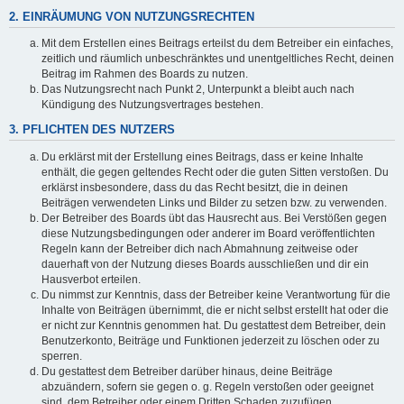
2. EINRÄUMUNG VON NUTZUNGSRECHTEN
Mit dem Erstellen eines Beitrags erteilst du dem Betreiber ein einfaches,
zeitlich und räumlich unbeschränktes und unentgeltliches Recht, deinen
Beitrag im Rahmen des Boards zu nutzen.
Das Nutzungsrecht nach Punkt 2, Unterpunkt a bleibt auch nach
Kündigung des Nutzungsvertrages bestehen.
3. PFLICHTEN DES NUTZERS
Du erklärst mit der Erstellung eines Beitrags, dass er keine Inhalte
enthält, die gegen geltendes Recht oder die guten Sitten verstoßen. Du
erklärst insbesondere, dass du das Recht besitzt, die in deinen
Beiträgen verwendeten Links und Bilder zu setzen bzw. zu verwenden.
Der Betreiber des Boards übt das Hausrecht aus. Bei Verstößen gegen
diese Nutzungsbedingungen oder anderer im Board veröffentlichten
Regeln kann der Betreiber dich nach Abmahnung zeitweise oder
dauerhaft von der Nutzung dieses Boards ausschließen und dir ein
Hausverbot erteilen.
Du nimmst zur Kenntnis, dass der Betreiber keine Verantwortung für die
Inhalte von Beiträgen übernimmt, die er nicht selbst erstellt hat oder die
er nicht zur Kenntnis genommen hat. Du gestattest dem Betreiber, dein
Benutzerkonto, Beiträge und Funktionen jederzeit zu löschen oder zu
sperren.
Du gestattest dem Betreiber darüber hinaus, deine Beiträge
abzuändern, sofern sie gegen o. g. Regeln verstoßen oder geeignet
sind, dem Betreiber oder einem Dritten Schaden zuzufügen.