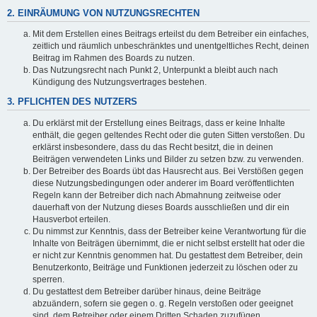
2. EINRÄUMUNG VON NUTZUNGSRECHTEN
Mit dem Erstellen eines Beitrags erteilst du dem Betreiber ein einfaches,
zeitlich und räumlich unbeschränktes und unentgeltliches Recht, deinen
Beitrag im Rahmen des Boards zu nutzen.
Das Nutzungsrecht nach Punkt 2, Unterpunkt a bleibt auch nach
Kündigung des Nutzungsvertrages bestehen.
3. PFLICHTEN DES NUTZERS
Du erklärst mit der Erstellung eines Beitrags, dass er keine Inhalte
enthält, die gegen geltendes Recht oder die guten Sitten verstoßen. Du
erklärst insbesondere, dass du das Recht besitzt, die in deinen
Beiträgen verwendeten Links und Bilder zu setzen bzw. zu verwenden.
Der Betreiber des Boards übt das Hausrecht aus. Bei Verstößen gegen
diese Nutzungsbedingungen oder anderer im Board veröffentlichten
Regeln kann der Betreiber dich nach Abmahnung zeitweise oder
dauerhaft von der Nutzung dieses Boards ausschließen und dir ein
Hausverbot erteilen.
Du nimmst zur Kenntnis, dass der Betreiber keine Verantwortung für die
Inhalte von Beiträgen übernimmt, die er nicht selbst erstellt hat oder die
er nicht zur Kenntnis genommen hat. Du gestattest dem Betreiber, dein
Benutzerkonto, Beiträge und Funktionen jederzeit zu löschen oder zu
sperren.
Du gestattest dem Betreiber darüber hinaus, deine Beiträge
abzuändern, sofern sie gegen o. g. Regeln verstoßen oder geeignet
sind, dem Betreiber oder einem Dritten Schaden zuzufügen.