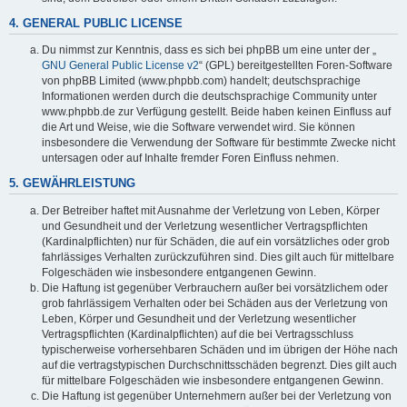
4. GENERAL PUBLIC LICENSE
Du nimmst zur Kenntnis, dass es sich bei phpBB um eine unter der „
GNU General Public License v2
“ (GPL) bereitgestellten Foren-Software
von phpBB Limited (www.phpbb.com) handelt; deutschsprachige
Informationen werden durch die deutschsprachige Community unter
www.phpbb.de zur Verfügung gestellt. Beide haben keinen Einfluss auf
die Art und Weise, wie die Software verwendet wird. Sie können
insbesondere die Verwendung der Software für bestimmte Zwecke nicht
untersagen oder auf Inhalte fremder Foren Einfluss nehmen.
5. GEWÄHRLEISTUNG
Der Betreiber haftet mit Ausnahme der Verletzung von Leben, Körper
und Gesundheit und der Verletzung wesentlicher Vertragspflichten
(Kardinalpflichten) nur für Schäden, die auf ein vorsätzliches oder grob
fahrlässiges Verhalten zurückzuführen sind. Dies gilt auch für mittelbare
Folgeschäden wie insbesondere entgangenen Gewinn.
Die Haftung ist gegenüber Verbrauchern außer bei vorsätzlichem oder
grob fahrlässigem Verhalten oder bei Schäden aus der Verletzung von
Leben, Körper und Gesundheit und der Verletzung wesentlicher
Vertragspflichten (Kardinalpflichten) auf die bei Vertragsschluss
typischerweise vorhersehbaren Schäden und im übrigen der Höhe nach
auf die vertragstypischen Durchschnittsschäden begrenzt. Dies gilt auch
für mittelbare Folgeschäden wie insbesondere entgangenen Gewinn.
Die Haftung ist gegenüber Unternehmern außer bei der Verletzung von