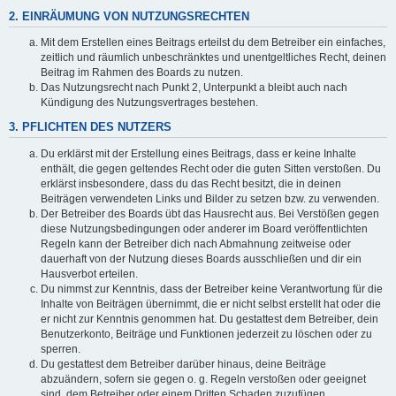
2. EINRÄUMUNG VON NUTZUNGSRECHTEN
Mit dem Erstellen eines Beitrags erteilst du dem Betreiber ein einfaches,
zeitlich und räumlich unbeschränktes und unentgeltliches Recht, deinen
Beitrag im Rahmen des Boards zu nutzen.
Das Nutzungsrecht nach Punkt 2, Unterpunkt a bleibt auch nach
Kündigung des Nutzungsvertrages bestehen.
3. PFLICHTEN DES NUTZERS
Du erklärst mit der Erstellung eines Beitrags, dass er keine Inhalte
enthält, die gegen geltendes Recht oder die guten Sitten verstoßen. Du
erklärst insbesondere, dass du das Recht besitzt, die in deinen
Beiträgen verwendeten Links und Bilder zu setzen bzw. zu verwenden.
Der Betreiber des Boards übt das Hausrecht aus. Bei Verstößen gegen
diese Nutzungsbedingungen oder anderer im Board veröffentlichten
Regeln kann der Betreiber dich nach Abmahnung zeitweise oder
dauerhaft von der Nutzung dieses Boards ausschließen und dir ein
Hausverbot erteilen.
Du nimmst zur Kenntnis, dass der Betreiber keine Verantwortung für die
Inhalte von Beiträgen übernimmt, die er nicht selbst erstellt hat oder die
er nicht zur Kenntnis genommen hat. Du gestattest dem Betreiber, dein
Benutzerkonto, Beiträge und Funktionen jederzeit zu löschen oder zu
sperren.
Du gestattest dem Betreiber darüber hinaus, deine Beiträge
abzuändern, sofern sie gegen o. g. Regeln verstoßen oder geeignet
sind, dem Betreiber oder einem Dritten Schaden zuzufügen.