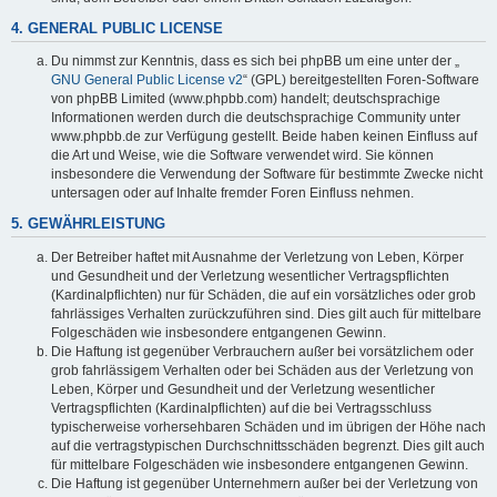
4. GENERAL PUBLIC LICENSE
Du nimmst zur Kenntnis, dass es sich bei phpBB um eine unter der „
GNU General Public License v2
“ (GPL) bereitgestellten Foren-Software
von phpBB Limited (www.phpbb.com) handelt; deutschsprachige
Informationen werden durch die deutschsprachige Community unter
www.phpbb.de zur Verfügung gestellt. Beide haben keinen Einfluss auf
die Art und Weise, wie die Software verwendet wird. Sie können
insbesondere die Verwendung der Software für bestimmte Zwecke nicht
untersagen oder auf Inhalte fremder Foren Einfluss nehmen.
5. GEWÄHRLEISTUNG
Der Betreiber haftet mit Ausnahme der Verletzung von Leben, Körper
und Gesundheit und der Verletzung wesentlicher Vertragspflichten
(Kardinalpflichten) nur für Schäden, die auf ein vorsätzliches oder grob
fahrlässiges Verhalten zurückzuführen sind. Dies gilt auch für mittelbare
Folgeschäden wie insbesondere entgangenen Gewinn.
Die Haftung ist gegenüber Verbrauchern außer bei vorsätzlichem oder
grob fahrlässigem Verhalten oder bei Schäden aus der Verletzung von
Leben, Körper und Gesundheit und der Verletzung wesentlicher
Vertragspflichten (Kardinalpflichten) auf die bei Vertragsschluss
typischerweise vorhersehbaren Schäden und im übrigen der Höhe nach
auf die vertragstypischen Durchschnittsschäden begrenzt. Dies gilt auch
für mittelbare Folgeschäden wie insbesondere entgangenen Gewinn.
Die Haftung ist gegenüber Unternehmern außer bei der Verletzung von