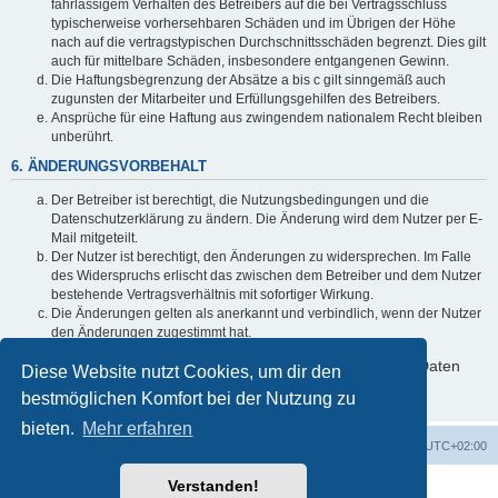
fahrlässigem Verhalten des Betreibers auf die bei Vertragsschluss
typischerweise vorhersehbaren Schäden und im Übrigen der Höhe
nach auf die vertragstypischen Durchschnittsschäden begrenzt. Dies gilt
auch für mittelbare Schäden, insbesondere entgangenen Gewinn.
Die Haftungsbegrenzung der Absätze a bis c gilt sinngemäß auch
zugunsten der Mitarbeiter und Erfüllungsgehilfen des Betreibers.
Ansprüche für eine Haftung aus zwingendem nationalem Recht bleiben
unberührt.
6. ÄNDERUNGSVORBEHALT
Der Betreiber ist berechtigt, die Nutzungsbedingungen und die
Datenschutzerklärung zu ändern. Die Änderung wird dem Nutzer per E-
Mail mitgeteilt.
Der Nutzer ist berechtigt, den Änderungen zu widersprechen. Im Falle
des Widerspruchs erlischt das zwischen dem Betreiber und dem Nutzer
bestehende Vertragsverhältnis mit sofortiger Wirkung.
Die Änderungen gelten als anerkannt und verbindlich, wenn der Nutzer
den Änderungen zugestimmt hat.
Informationen über den Umgang mit deinen persönlichen Daten
Diese Website nutzt Cookies, um dir den
sind in der Datenschutzerklärung enthalten.
bestmöglichen Komfort bei der Nutzung zu
bieten.
Mehr erfahren
Foren-Übersicht
Alle Zeiten sind
UTC+02:00
Verstanden!
Powered by
phpBB
® Forum Software © phpBB Limited