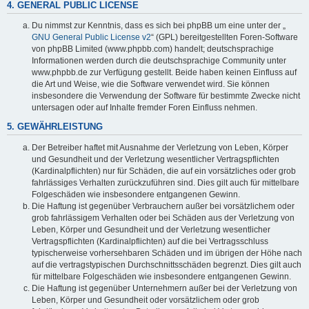
4. GENERAL PUBLIC LICENSE
Du nimmst zur Kenntnis, dass es sich bei phpBB um eine unter der „
GNU General Public License v2
“ (GPL) bereitgestellten Foren-Software
von phpBB Limited (www.phpbb.com) handelt; deutschsprachige
Informationen werden durch die deutschsprachige Community unter
www.phpbb.de zur Verfügung gestellt. Beide haben keinen Einfluss auf
die Art und Weise, wie die Software verwendet wird. Sie können
insbesondere die Verwendung der Software für bestimmte Zwecke nicht
untersagen oder auf Inhalte fremder Foren Einfluss nehmen.
5. GEWÄHRLEISTUNG
Der Betreiber haftet mit Ausnahme der Verletzung von Leben, Körper
und Gesundheit und der Verletzung wesentlicher Vertragspflichten
(Kardinalpflichten) nur für Schäden, die auf ein vorsätzliches oder grob
fahrlässiges Verhalten zurückzuführen sind. Dies gilt auch für mittelbare
Folgeschäden wie insbesondere entgangenen Gewinn.
Die Haftung ist gegenüber Verbrauchern außer bei vorsätzlichem oder
grob fahrlässigem Verhalten oder bei Schäden aus der Verletzung von
Leben, Körper und Gesundheit und der Verletzung wesentlicher
Vertragspflichten (Kardinalpflichten) auf die bei Vertragsschluss
typischerweise vorhersehbaren Schäden und im übrigen der Höhe nach
auf die vertragstypischen Durchschnittsschäden begrenzt. Dies gilt auch
für mittelbare Folgeschäden wie insbesondere entgangenen Gewinn.
Die Haftung ist gegenüber Unternehmern außer bei der Verletzung von
Leben, Körper und Gesundheit oder vorsätzlichem oder grob