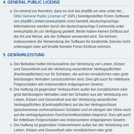
4. GENERAL PUBLIC LICENSE
Du nimmst zur Kenntnis, dass es sich bei phpBB um eine unter der „
GNU General Public License v2
“ (GPL) bereitgestellten Foren-Software
von phpBB Limited (www.phpbb.com) handelt; deutschsprachige
Informationen werden durch die deutschsprachige Community unter
www.phpbb.de zur Verfügung gestellt. Beide haben keinen Einfluss auf
die Art und Weise, wie die Software verwendet wird. Sie können
insbesondere die Verwendung der Software für bestimmte Zwecke nicht
untersagen oder auf Inhalte fremder Foren Einfluss nehmen.
5. GEWÄHRLEISTUNG
Der Betreiber haftet mit Ausnahme der Verletzung von Leben, Körper
und Gesundheit und der Verletzung wesentlicher Vertragspflichten
(Kardinalpflichten) nur für Schäden, die auf ein vorsätzliches oder grob
fahrlässiges Verhalten zurückzuführen sind. Dies gilt auch für mittelbare
Folgeschäden wie insbesondere entgangenen Gewinn.
Die Haftung ist gegenüber Verbrauchern außer bei vorsätzlichem oder
grob fahrlässigem Verhalten oder bei Schäden aus der Verletzung von
Leben, Körper und Gesundheit und der Verletzung wesentlicher
Vertragspflichten (Kardinalpflichten) auf die bei Vertragsschluss
typischerweise vorhersehbaren Schäden und im übrigen der Höhe nach
auf die vertragstypischen Durchschnittsschäden begrenzt. Dies gilt auch
für mittelbare Folgeschäden wie insbesondere entgangenen Gewinn.
Die Haftung ist gegenüber Unternehmern außer bei der Verletzung von
Leben, Körper und Gesundheit oder vorsätzlichem oder grob