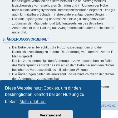
fahrlässigem Verhalten des Betreibers auf die bei Vertragsschluss
typischerweise vorhersehbaren Schäden und im Übrigen der Höhe
nach auf die vertragstypischen Durchschnittsschäden begrenzt. Dies gilt
auch für mittelbare Schäden, insbesondere entgangenen Gewinn.
Die Haftungsbegrenzung der Absätze a bis c gilt sinngemäß auch
zugunsten der Mitarbeiter und Erfüllungsgehilfen des Betreibers.
Ansprüche für eine Haftung aus zwingendem nationalem Recht bleiben
unberührt.
6. ÄNDERUNGSVORBEHALT
Der Betreiber ist berechtigt, die Nutzungsbedingungen und die
Datenschutzerklärung zu ändern. Die Änderung wird dem Nutzer per E-
Mail mitgeteilt.
Der Nutzer ist berechtigt, den Änderungen zu widersprechen. Im Falle
des Widerspruchs erlischt das zwischen dem Betreiber und dem Nutzer
bestehende Vertragsverhältnis mit sofortiger Wirkung.
Die Änderungen gelten als anerkannt und verbindlich, wenn der Nutzer
den Änderungen zugestimmt hat.
Informationen über den Umgang mit deinen persönlichen Daten
Diese Website nutzt Cookies, um dir den
sind in der Datenschutzerklärung enthalten.
bestmöglichen Komfort bei der Nutzung zu
bieten.
Mehr erfahren
Foren-Übersicht
Alle Zeiten sind
UTC+02:00
Verstanden!
Powered by
phpBB
® Forum Software © phpBB Limited