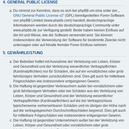
4. GENERAL PUBLIC LICENSE
Du nimmst zur Kenntnis, dass es sich bei phpBB um eine unter der „
GNU General Public License v2
“ (GPL) bereitgestellten Foren-Software
von phpBB Limited (www.phpbb.com) handelt; deutschsprachige
Informationen werden durch die deutschsprachige Community unter
www.phpbb.de zur Verfügung gestellt. Beide haben keinen Einfluss auf
die Art und Weise, wie die Software verwendet wird. Sie können
insbesondere die Verwendung der Software für bestimmte Zwecke nicht
untersagen oder auf Inhalte fremder Foren Einfluss nehmen.
5. GEWÄHRLEISTUNG
Der Betreiber haftet mit Ausnahme der Verletzung von Leben, Körper
und Gesundheit und der Verletzung wesentlicher Vertragspflichten
(Kardinalpflichten) nur für Schäden, die auf ein vorsätzliches oder grob
fahrlässiges Verhalten zurückzuführen sind. Dies gilt auch für mittelbare
Folgeschäden wie insbesondere entgangenen Gewinn.
Die Haftung ist gegenüber Verbrauchern außer bei vorsätzlichem oder
grob fahrlässigem Verhalten oder bei Schäden aus der Verletzung von
Leben, Körper und Gesundheit und der Verletzung wesentlicher
Vertragspflichten (Kardinalpflichten) auf die bei Vertragsschluss
typischerweise vorhersehbaren Schäden und im übrigen der Höhe nach
auf die vertragstypischen Durchschnittsschäden begrenzt. Dies gilt auch
für mittelbare Folgeschäden wie insbesondere entgangenen Gewinn.
Die Haftung ist gegenüber Unternehmern außer bei der Verletzung von
Leben, Körper und Gesundheit oder vorsätzlichem oder grob