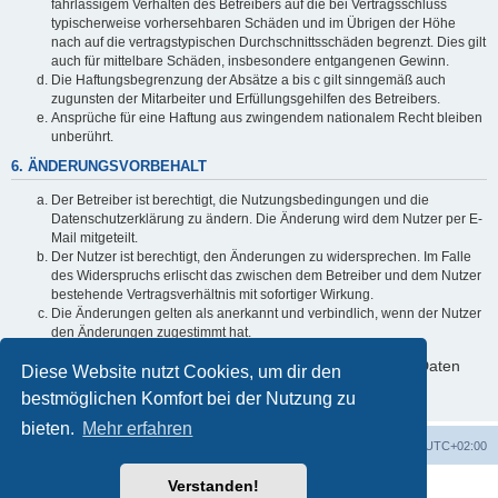
fahrlässigem Verhalten des Betreibers auf die bei Vertragsschluss
typischerweise vorhersehbaren Schäden und im Übrigen der Höhe
nach auf die vertragstypischen Durchschnittsschäden begrenzt. Dies gilt
auch für mittelbare Schäden, insbesondere entgangenen Gewinn.
Die Haftungsbegrenzung der Absätze a bis c gilt sinngemäß auch
zugunsten der Mitarbeiter und Erfüllungsgehilfen des Betreibers.
Ansprüche für eine Haftung aus zwingendem nationalem Recht bleiben
unberührt.
6. ÄNDERUNGSVORBEHALT
Der Betreiber ist berechtigt, die Nutzungsbedingungen und die
Datenschutzerklärung zu ändern. Die Änderung wird dem Nutzer per E-
Mail mitgeteilt.
Der Nutzer ist berechtigt, den Änderungen zu widersprechen. Im Falle
des Widerspruchs erlischt das zwischen dem Betreiber und dem Nutzer
bestehende Vertragsverhältnis mit sofortiger Wirkung.
Die Änderungen gelten als anerkannt und verbindlich, wenn der Nutzer
den Änderungen zugestimmt hat.
Informationen über den Umgang mit deinen persönlichen Daten
Diese Website nutzt Cookies, um dir den
sind in der Datenschutzerklärung enthalten.
bestmöglichen Komfort bei der Nutzung zu
bieten.
Mehr erfahren
Foren-Übersicht
Alle Zeiten sind
UTC+02:00
Verstanden!
Powered by
phpBB
® Forum Software © phpBB Limited