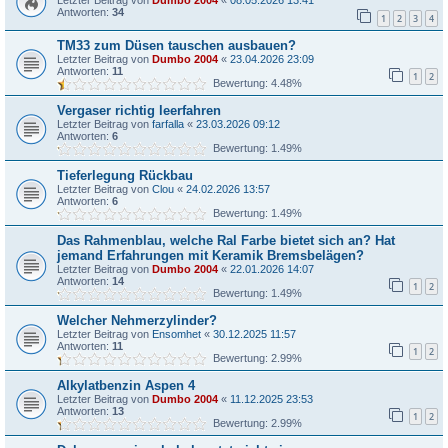
Letzter Beitrag von
Dumbo 2004
«
08.05.2026 13:41
Antworten:
34
1
2
3
4
TM33 zum Düsen tauschen ausbauen?
Letzter Beitrag von
Dumbo 2004
«
23.04.2026 23:09
Antworten:
11
1
2
Bewertung: 4.48%
Vergaser richtig leerfahren
Letzter Beitrag von
farfalla
«
23.03.2026 09:12
Antworten:
6
Bewertung: 1.49%
Tieferlegung Rückbau
Letzter Beitrag von
Clou
«
24.02.2026 13:57
Antworten:
6
Bewertung: 1.49%
Das Rahmenblau, welche Ral Farbe bietet sich an? Hat
jemand Erfahrungen mit Keramik Bremsbelägen?
Letzter Beitrag von
Dumbo 2004
«
22.01.2026 14:07
Antworten:
14
1
2
Bewertung: 1.49%
Welcher Nehmerzylinder?
Letzter Beitrag von
Ensomhet
«
30.12.2025 11:57
Antworten:
11
1
2
Bewertung: 2.99%
Alkylatbenzin Aspen 4
Letzter Beitrag von
Dumbo 2004
«
11.12.2025 23:53
Antworten:
13
1
2
Bewertung: 2.99%