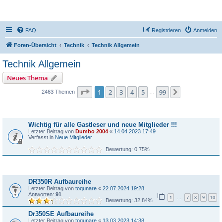
DR350-Forum
FAQ
Registrieren
Anmelden
Foren-Übersicht
Technik
Technik Allgemein
Technik Allgemein
Neues Thema
Seite
1
von
99
1
2
3
4
5
99
Nächste
2463 Themen
…
Bekanntmachungen
Wichtig für alle Gastleser und neue Mitglieder !!!
Letzter Beitrag von
Dumbo 2004
«
14.04.2023 17:49
Verfasst in
Neue Mitglieder
Bewertung: 0.75%
Themen
DR350R Aufbaureihe
Letzter Beitrag von
toqunare
«
22.07.2024 19:28
Antworten:
91
1
7
8
9
10
…
Bewertung: 32.84%
Dr350SE Aufbaureihe
Letzter Beitrag von
toqunare
«
13.03.2023 14:38