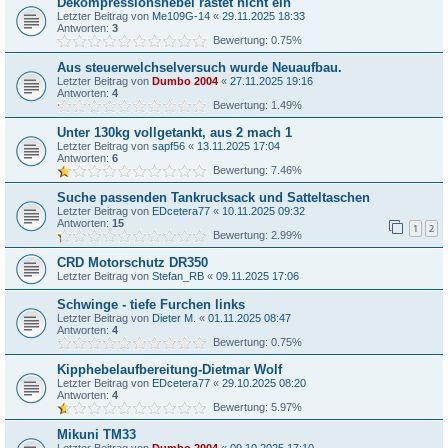
Dekompressionshebel rastet nicht ein
Letzter Beitrag von
Me109G-14
«
29.11.2025 18:33
Antworten:
3
Bewertung: 0.75%
Aus steuerwelchselversuch wurde Neuaufbau.
Letzter Beitrag von
Dumbo 2004
«
27.11.2025 19:16
Antworten:
4
Bewertung: 1.49%
Unter 130kg vollgetankt, aus 2 mach 1
Letzter Beitrag von
sapf56
«
13.11.2025 17:04
Antworten:
6
Bewertung: 7.46%
Suche passenden Tankrucksack und Satteltaschen
Letzter Beitrag von
EDcetera77
«
10.11.2025 09:32
Antworten:
15
1
2
Bewertung: 2.99%
CRD Motorschutz DR350
Letzter Beitrag von
Stefan_RB
«
09.11.2025 17:06
Schwinge - tiefe Furchen links
Letzter Beitrag von
Dieter M.
«
01.11.2025 08:47
Antworten:
4
Bewertung: 0.75%
Kipphebelaufbereitung-Dietmar Wolf
Letzter Beitrag von
EDcetera77
«
29.10.2025 08:20
Antworten:
4
Bewertung: 5.97%
Mikuni TM33
Letzter Beitrag von
Dumbo 2004
«
09.10.2025 17:10