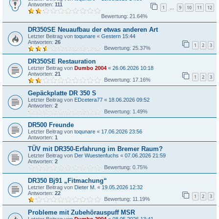
Antworten:
111
1
9
10
11
12
…
Bewertung: 21.64%
DR350SE Neuaufbau der etwas anderen Art
Letzter Beitrag von
toqunare
«
Gestern 15:44
Antworten:
26
1
2
3
Bewertung: 25.37%
DR350SE Restauration
Letzter Beitrag von
Dumbo 2004
«
26.06.2026 10:18
Antworten:
21
1
2
3
Bewertung: 17.16%
Gepäckplatte DR 350 S
Letzter Beitrag von
EDcetera77
«
18.06.2026 09:52
Antworten:
2
Bewertung: 1.49%
DR500 Freunde
Letzter Beitrag von
toqunare
«
17.06.2026 23:56
Antworten:
1
TÜV mit DR350-Erfahrung im Bremer Raum?
Letzter Beitrag von
Der Wuestenfuchs
«
07.06.2026 21:59
Antworten:
2
Bewertung: 0.75%
DR350 Bj91 „Fitmachung“
Letzter Beitrag von
Dieter M.
«
19.05.2026 12:32
Antworten:
22
1
2
3
Bewertung: 11.19%
Probleme mit Zubehörauspuff MSR