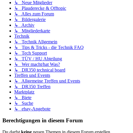
↳ Neue Mitglieder
↳ Plauderecke & Offtopic
↳ Alles zum Forum
↳ Bildergalerie
↳ Archiv
↳ Mitgliederkarte
Technik
↳ Technik Allgemein
↳ Tips & Tricks - die Technik FAQ
↳ Tech Support
↳ TÜV / HU Abteilung
↳ Wer macht/hat Was?
↳ DR350 technical board
Treffen und Events
↳ Allgemeine Treffen und Events
↳ DR350 Treffen
Marktplatz
↳ Biete
↳ Suche
↳ ebay-Angebote
Berechtigungen in diesem Forum
Du darfst
keine
neuen Themen in diesem Forum erstellen.