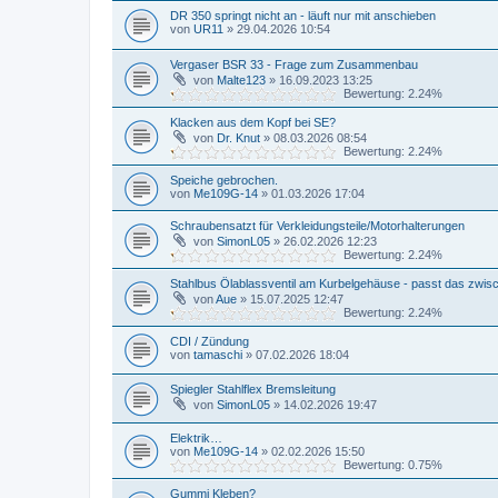
DR 350 springt nicht an - läuft nur mit anschieben
von
UR11
»
29.04.2026 10:54
Vergaser BSR 33 - Frage zum Zusammenbau
von
Malte123
»
16.09.2023 13:25
Bewertung: 2.24%
Klacken aus dem Kopf bei SE?
von
Dr. Knut
»
08.03.2026 08:54
Bewertung: 2.24%
Speiche gebrochen.
von
Me109G-14
»
01.03.2026 17:04
Schraubensatzt für Verkleidungsteile/Motorhalterungen
von
SimonL05
»
26.02.2026 12:23
Bewertung: 2.24%
Stahlbus Ölablassventil am Kurbelgehäuse - passt das zwi
von
Aue
»
15.07.2025 12:47
Bewertung: 2.24%
CDI / Zündung
von
tamaschi
»
07.02.2026 18:04
Spiegler Stahlflex Bremsleitung
von
SimonL05
»
14.02.2026 19:47
Elektrik…
von
Me109G-14
»
02.02.2026 15:50
Bewertung: 0.75%
Gummi Kleben?