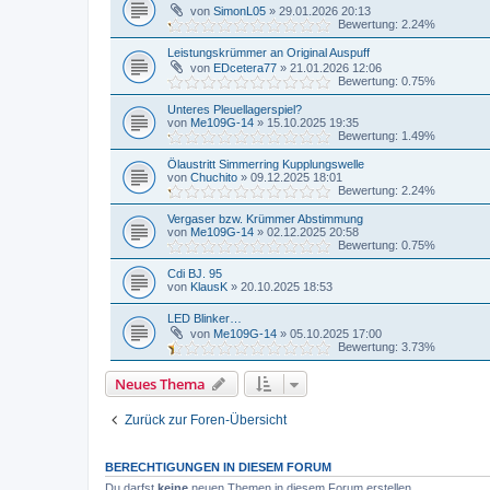
von
SimonL05
»
29.01.2026 20:13
Bewertung: 2.24%
Leistungskrümmer an Original Auspuff
von
EDcetera77
»
21.01.2026 12:06
Bewertung: 0.75%
Unteres Pleuellagerspiel?
von
Me109G-14
»
15.10.2025 19:35
Bewertung: 1.49%
Ölaustritt Simmerring Kupplungswelle
von
Chuchito
»
09.12.2025 18:01
Bewertung: 2.24%
Vergaser bzw. Krümmer Abstimmung
von
Me109G-14
»
02.12.2025 20:58
Bewertung: 0.75%
Cdi BJ. 95
von
KlausK
»
20.10.2025 18:53
LED Blinker…
von
Me109G-14
»
05.10.2025 17:00
Bewertung: 3.73%
Neues Thema
Zurück zur Foren-Übersicht
BERECHTIGUNGEN IN DIESEM FORUM
Du darfst
keine
neuen Themen in diesem Forum erstellen.