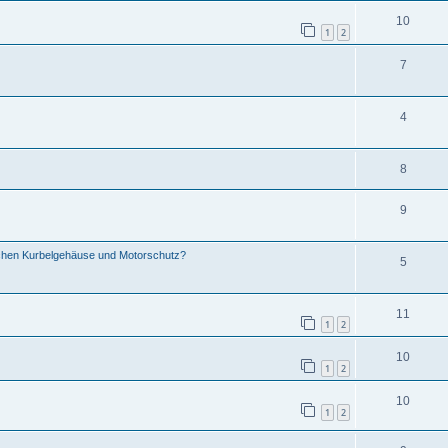
10
1
2
7
4
8
9
schen Kurbelgehäuse und Motorschutz?
5
11
1
2
10
1
2
10
1
2