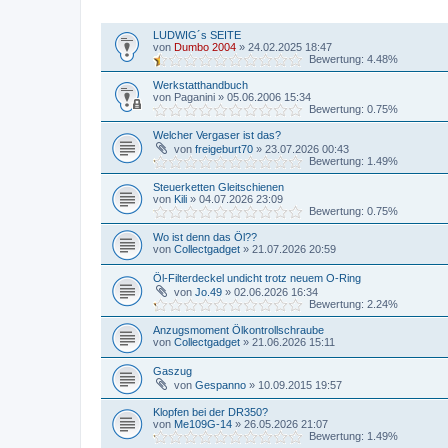
THEMEN
LUDWIG´s SEITE
von
Dumbo 2004
»
24.02.2025 18:47
Bewertung: 4.48%
Werkstatthandbuch
von
Paganini
»
05.06.2006 15:34
Bewertung: 0.75%
Welcher Vergaser ist das?
von
freigeburt70
»
23.07.2026 00:43
Bewertung: 1.49%
Steuerketten Gleitschienen
von
Kili
»
04.07.2026 23:09
Bewertung: 0.75%
Wo ist denn das Öl??
von
Collectgadget
»
21.07.2026 20:59
Öl-Filterdeckel undicht trotz neuem O-Ring
von
Jo.49
»
02.06.2026 16:34
Bewertung: 2.24%
Anzugsmoment Ölkontrollschraube
von
Collectgadget
»
21.06.2026 15:11
Gaszug
von
Gespanno
»
10.09.2015 19:57
Klopfen bei der DR350?
von
Me109G-14
»
26.05.2026 21:07
Bewertung: 1.49%