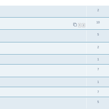
ANTWORTEN
2
10
1
2
5
2
1
7
1
7
5