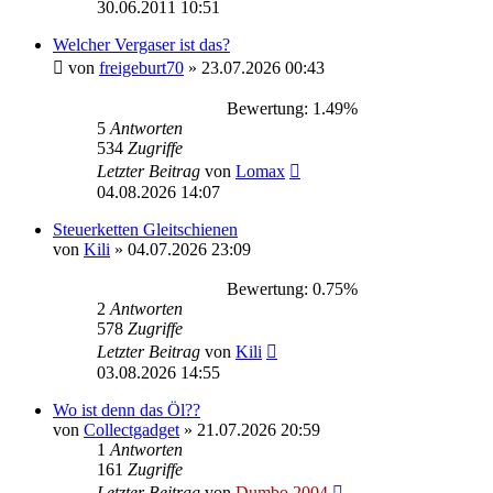
30.06.2011 10:51
Welcher Vergaser ist das?
von
freigeburt70
»
23.07.2026 00:43
Bewertung: 1.49%
5
Antworten
534
Zugriffe
Letzter Beitrag
von
Lomax
04.08.2026 14:07
Steuerketten Gleitschienen
von
Kili
»
04.07.2026 23:09
Bewertung: 0.75%
2
Antworten
578
Zugriffe
Letzter Beitrag
von
Kili
03.08.2026 14:55
Wo ist denn das Öl??
von
Collectgadget
»
21.07.2026 20:59
1
Antworten
161
Zugriffe
Letzter Beitrag
von
Dumbo 2004