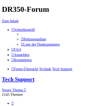
DR350-Forum
Zum Inhalt
Schnellzugriff
Beitragstopliste
Liste der Danksagungen
FAQ
Anmelden
Registrieren
Foren-Übersicht
Technik
Tech Support
Tech Support
Neues Thema
2145 Themen
Seite