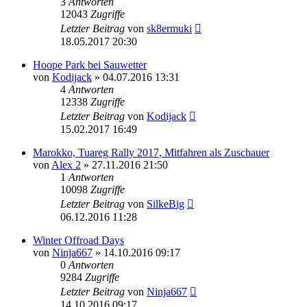
3
Antworten
12043
Zugriffe
Letzter Beitrag
von
sk8ermuki
18.05.2017 20:30
Hoope Park bei Sauwetter
von
Kodijack
»
04.07.2016 13:31
4
Antworten
12338
Zugriffe
Letzter Beitrag
von
Kodijack
15.02.2017 16:49
Marokko, Tuareg Rally 2017, Mitfahren als Zuschauer
von
Alex 2
»
27.11.2016 21:50
1
Antworten
10098
Zugriffe
Letzter Beitrag
von
SilkeBig
06.12.2016 11:28
Winter Offroad Days
von
Ninja667
»
14.10.2016 09:17
0
Antworten
9284
Zugriffe
Letzter Beitrag
von
Ninja667
14.10.2016 09:17