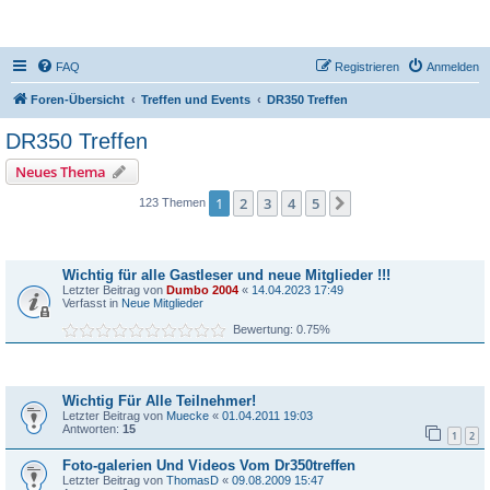
DR350-Forum
FAQ
Registrieren
Anmelden
Foren-Übersicht
Treffen und Events
DR350 Treffen
DR350 Treffen
Neues Thema
1
2
3
4
5
Nächste
123 Themen
Bekanntmachungen
Wichtig für alle Gastleser und neue Mitglieder !!!
Letzter Beitrag von
Dumbo 2004
«
14.04.2023 17:49
Verfasst in
Neue Mitglieder
Bewertung: 0.75%
Themen
Wichtig Für Alle Teilnehmer!
Letzter Beitrag von
Muecke
«
01.04.2011 19:03
Antworten:
15
1
2
Foto-galerien Und Videos Vom Dr350treffen
Letzter Beitrag von
ThomasD
«
09.08.2009 15:47