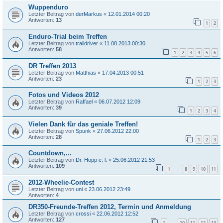
Wuppenduro
Letzter Beitrag von
derMarkus
«
12.01.2014 00:20
Antworten:
13
1
2
Enduro-Trial beim Treffen
Letzter Beitrag von
traildriver
«
11.08.2013 00:30
Antworten:
58
1
2
3
4
5
6
DR Treffen 2013
Letzter Beitrag von
Matthias
«
17.04.2013 00:51
Antworten:
23
1
2
3
Fotos und Videos 2012
Letzter Beitrag von
Raffael
«
06.07.2012 12:09
Antworten:
39
1
2
3
4
Vielen Dank für das geniale Treffen!
Letzter Beitrag von
Spunk
«
27.06.2012 22:00
Antworten:
28
1
2
3
Countdown,...
Letzter Beitrag von
Dr. Hopp e. l.
«
25.06.2012 21:53
Antworten:
109
1
8
9
10
11
…
2012-Wheelie-Contest
Letzter Beitrag von
uni
«
23.06.2012 23:49
Antworten:
4
DR350-Freunde-Treffen 2012, Termin und Anmeldung
Letzter Beitrag von
crossi
«
22.06.2012 12:52
Antworten:
127
1
10
11
12
13