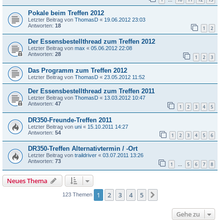
…
Pokale beim Treffen 2012
Letzter Beitrag von
ThomasD
«
19.06.2012 23:03
Antworten:
18
1
2
Der Essensbestellthread zum Treffen 2012
Letzter Beitrag von
max
«
05.06.2012 22:08
Antworten:
28
1
2
3
Das Programm zum Treffen 2012
Letzter Beitrag von
ThomasD
«
23.05.2012 11:52
Der Essensbestellthread zum Treffen 2011
Letzter Beitrag von
ThomasD
«
13.03.2012 10:47
Antworten:
47
1
2
3
4
5
DR350-Freunde-Treffen 2011
Letzter Beitrag von
uni
«
15.10.2011 14:27
Antworten:
54
1
2
3
4
5
6
DR350-Treffen Alternativtermin / -Ort
Letzter Beitrag von
traildriver
«
03.07.2011 13:26
Antworten:
73
1
5
6
7
8
…
Neues Thema
1
2
3
4
5
Nächste
123 Themen
Gehe zu