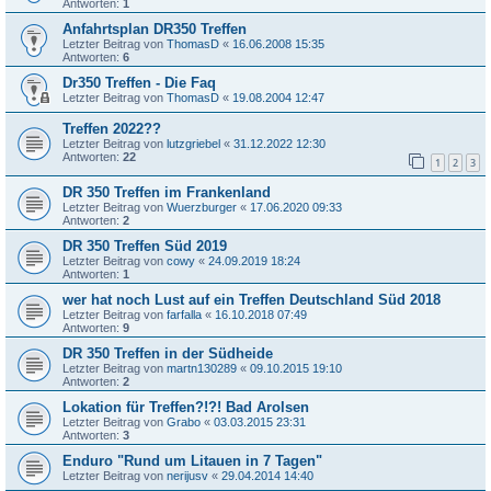
Antworten:
1
Anfahrtsplan DR350 Treffen
Letzter Beitrag von
ThomasD
«
16.06.2008 15:35
Antworten:
6
Dr350 Treffen - Die Faq
Letzter Beitrag von
ThomasD
«
19.08.2004 12:47
Treffen 2022??
Letzter Beitrag von
lutzgriebel
«
31.12.2022 12:30
Antworten:
22
1
2
3
DR 350 Treffen im Frankenland
Letzter Beitrag von
Wuerzburger
«
17.06.2020 09:33
Antworten:
2
DR 350 Treffen Süd 2019
Letzter Beitrag von
cowy
«
24.09.2019 18:24
Antworten:
1
wer hat noch Lust auf ein Treffen Deutschland Süd 2018
Letzter Beitrag von
farfalla
«
16.10.2018 07:49
Antworten:
9
DR 350 Treffen in der Südheide
Letzter Beitrag von
martn130289
«
09.10.2015 19:10
Antworten:
2
Lokation für Treffen?!?! Bad Arolsen
Letzter Beitrag von
Grabo
«
03.03.2015 23:31
Antworten:
3
Enduro "Rund um Litauen in 7 Tagen"
Letzter Beitrag von
nerijusv
«
29.04.2014 14:40