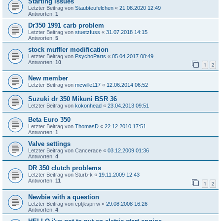
Starting issues
Letzter Beitrag von
Staubteufelchen
«
21.08.2020 12:49
Antworten:
1
Dr350 1991 carb problem
Letzter Beitrag von
stuetzfuss
«
31.07.2018 14:15
Antworten:
5
stock muffler modification
Letzter Beitrag von
PsychoParts
«
05.04.2017 08:49
Antworten:
10
1
2
New member
Letzter Beitrag von
mcwille117
«
12.06.2014 06:52
Suzuki dr 350 Mikuni BSR 36
Letzter Beitrag von
kokonhead
«
23.04.2013 09:51
Beta Euro 350
Letzter Beitrag von
ThomasD
«
22.12.2010 17:51
Antworten:
1
Valve settings
Letzter Beitrag von
Cancerace
«
03.12.2009 01:36
Antworten:
4
DR 350 clutch problems
Letzter Beitrag von
Sturb-k
«
19.11.2009 12:43
Antworten:
11
1
2
Newbie with a question
Letzter Beitrag von
cptjksprrw
«
29.08.2008 16:26
Antworten:
4