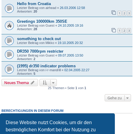
Hello from Croatia
Letzter Beitrag von
airhead
«
26.03.2006 12:58
Antworten:
20
1
2
3
Greetings 100000km 350SE
Letzter Beitrag von
Guest
«
24.10.2005 19:16
Antworten:
28
1
2
3
something to check out
Letzter Beitrag von
Mikko
«
19.10.2005 20:32
DR350 7000rpm restricter
Letzter Beitrag von
Guest
«
09.07.2005 13:50
Antworten:
2
(1995) dr350 indicator problems
Letzter Beitrag von
i-r-mandrill
«
02.04.2005 22:27
Antworten:
5
Neues Thema
25 Themen • Seite
1
von
1
Gehe zu
BERECHTIGUNGEN IN DIESEM FORUM
Du darfst
keine
neuen Themen in diesem Forum erstellen.
Du darfst
keine
Antworten zu Themen in diesem Forum erstellen.
Diese Website nutzt Cookies, um dir den
Du darfst deine Beiträge in diesem Forum
nicht
ändern.
bestmöglichen Komfort bei der Nutzung zu
Du darfst deine Beiträge in diesem Forum
nicht
löschen.
Du darfst
keine
Dateianhänge in diesem Forum erstellen.