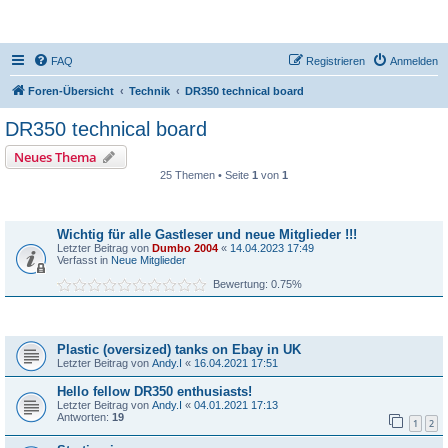
DR350-Forum
FAQ
Registrieren
Anmelden
Foren-Übersicht
Technik
DR350 technical board
DR350 technical board
Neues Thema
25 Themen • Seite
1
von
1
Bekanntmachungen
Wichtig für alle Gastleser und neue Mitglieder !!!
Letzter Beitrag von
Dumbo 2004
«
14.04.2023 17:49
Verfasst in
Neue Mitglieder
Bewertung: 0.75%
Themen
Plastic (oversized) tanks on Ebay in UK
Letzter Beitrag von
Andy.I
«
16.04.2021 17:51
Hello fellow DR350 enthusiasts!
Letzter Beitrag von
Andy.I
«
04.01.2021 17:13
Antworten:
19
1
2