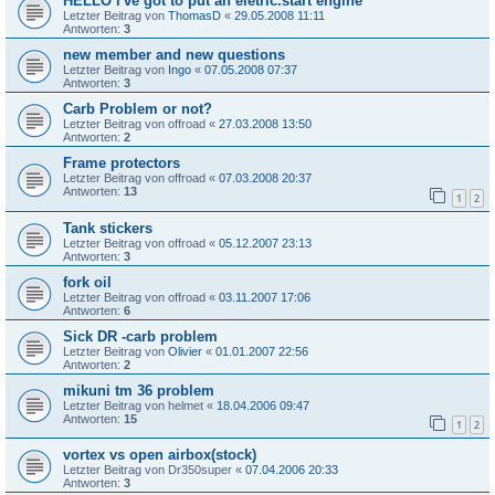
HELLO i've got to put an eletric.start engine
Letzter Beitrag von
ThomasD
«
29.05.2008 11:11
Antworten:
3
new member and new questions
Letzter Beitrag von
Ingo
«
07.05.2008 07:37
Antworten:
3
Carb Problem or not?
Letzter Beitrag von
offroad
«
27.03.2008 13:50
Antworten:
2
Frame protectors
Letzter Beitrag von
offroad
«
07.03.2008 20:37
Antworten:
13
1
2
Tank stickers
Letzter Beitrag von
offroad
«
05.12.2007 23:13
Antworten:
3
fork oil
Letzter Beitrag von
offroad
«
03.11.2007 17:06
Antworten:
6
Sick DR -carb problem
Letzter Beitrag von
Olivier
«
01.01.2007 22:56
Antworten:
2
mikuni tm 36 problem
Letzter Beitrag von
helmet
«
18.04.2006 09:47
Antworten:
15
1
2
vortex vs open airbox(stock)
Letzter Beitrag von
Dr350super
«
07.04.2006 20:33
Antworten:
3