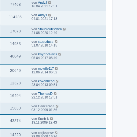
von
Andy.I
77468
16.04.2021 17:51
von
Andy.I
114236
04.01.2021 17:13
von
Staubteufelchen
17078
21.08.2020 12:49
von
stuetzfuss
14933
31.07.2018 14:15
von
PsychoParts
40649
05.04.2017 08:49
von
mcwille117
20649
12.06.2014 06:52
von
kokonhead
12328
23.04.2013 09:51
von
ThomasD
16494
22.12.2010 17:51
von
Cancerace
15630
03.12.2009 01:36
von
Sturb-k
43874
19.11.2009 12:43
von
cptjksprrw
14220
29.08.2008 16:26