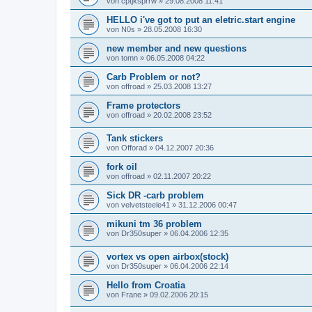
von
cptjksprrw
»
29.08.2008 11:41
HELLO i've got to put an eletric.start engine
von
N0s
»
28.05.2008 16:30
new member and new questions
von
tomn
»
06.05.2008 04:22
Carb Problem or not?
von
offroad
»
25.03.2008 13:27
Frame protectors
von
offroad
»
20.02.2008 23:52
Tank stickers
von
Offorad
»
04.12.2007 20:36
fork oil
von
offroad
»
02.11.2007 20:22
Sick DR -carb problem
von
velvetsteele41
»
31.12.2006 00:47
mikuni tm 36 problem
von
Dr350super
»
06.04.2006 12:35
vortex vs open airbox(stock)
von
Dr350super
»
06.04.2006 22:14
Hello from Croatia
von
Frane
»
09.02.2006 20:15