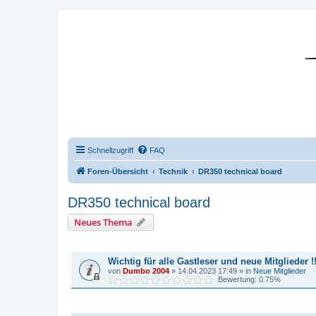
DR350-Forum
Schnellzugriff
FAQ
Foren-Übersicht
Technik
DR350 technical board
DR350 technical board
Neues Thema
BEKANNTMACHUNGEN
Wichtig für alle Gastleser und neue Mitglieder !!
von
Dumbo 2004
»
14.04.2023 17:49
» in
Neue Mitglieder
Bewertung: 0.75%
THEMEN