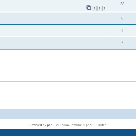
28
1
2
3
0
2
5
Powered by
phpBB
® Forum Software © phpBB Limited
Deutsche Übersetzung durch
phpBB.de
Datenschutz
|
Nutzungsbedingungen