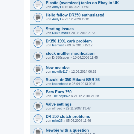
Plastic (oversized) tanks on Ebay in UK
von
Andy.I
»
16.04.2021 17:51
Hello fellow DR350 enthusiasts!
von
Andy.I
»
23.12.2020 19:01
Starting issues
von
Nicktunstill
»
20.08.2018 21:20
Dr350 1991 carb problem
von
teemust
»
09.07.2018 15:12
stock muffler modification
von
Dr350super
»
10.04.2006 11:45
New member
von
mcwille117
»
12.06.2014 06:52
Suzuki dr 350 Mikuni BSR 36
von
kokonhead
»
23.04.2013 09:51
Beta Euro 350
von
ThePlayBike
»
21.12.2010 21:38
Valve settings
von
offroad
»
29.11.2007 13:47
DR 350 clutch problems
von
mike25
»
05.06.2008 11:46
Newbie with a question