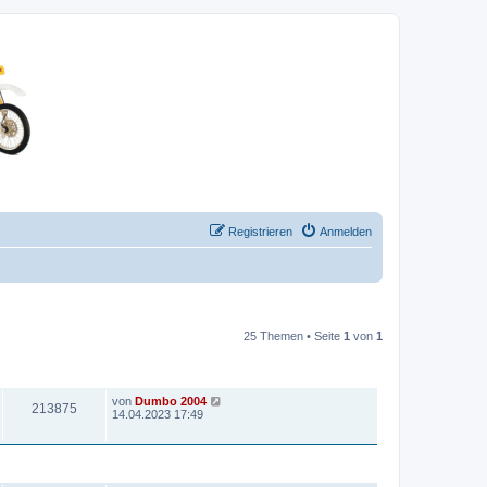
Registrieren
Anmelden
25 Themen • Seite
1
von
1
ZUGRIFFE
LETZTER BEITRAG
von
Dumbo 2004
213875
14.04.2023 17:49
ZUGRIFFE
LETZTER BEITRAG