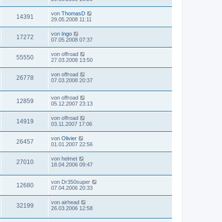
von
ThomasD
14391
29.05.2008 11:11
von
Ingo
17272
07.05.2008 07:37
von
offroad
55550
27.03.2008 13:50
von
offroad
26778
07.03.2008 20:37
von
offroad
12859
05.12.2007 23:13
von
offroad
14919
03.11.2007 17:06
von
Olivier
26457
01.01.2007 22:56
von
helmet
27010
18.04.2006 09:47
von
Dr350super
12680
07.04.2006 20:33
von
airhead
32199
26.03.2006 12:58