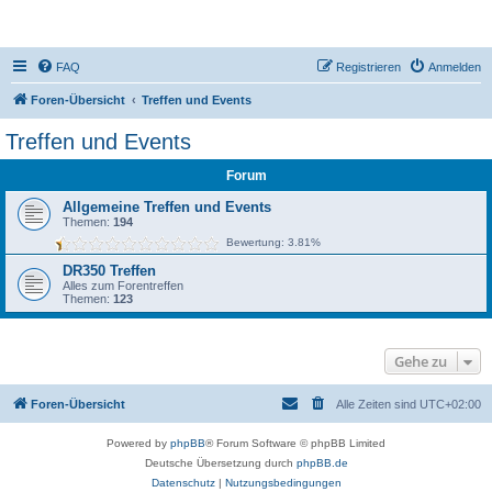
DR350-Forum
FAQ
Registrieren
Anmelden
Foren-Übersicht
Treffen und Events
Treffen und Events
Forum
Allgemeine Treffen und Events
Themen:
194
Bewertung: 3.81%
DR350 Treffen
Alles zum Forentreffen
Themen:
123
Gehe zu
Foren-Übersicht
Alle Zeiten sind
UTC+02:00
Powered by
phpBB
® Forum Software © phpBB Limited
Deutsche Übersetzung durch
phpBB.de
Datenschutz
|
Nutzungsbedingungen