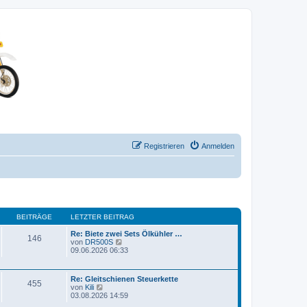
Registrieren
Anmelden
BEITRÄGE
LETZTER BEITRAG
Re: Biete zwei Sets Ölkühler …
146
N
von
DR500S
e
09.06.2026 06:33
u
e
s
Re: Gleitschienen Steuerkette
t
455
N
von
Kili
e
e
03.08.2026 14:59
r
u
B