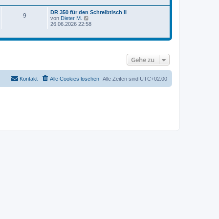
e
e
s
i
DR 350 für den Schreibtisch II
t
9
t
N
von
Dieter M.
e
r
e
26.06.2026 22:58
r
a
u
B
g
e
e
s
i
t
t
e
r
Gehe zu
r
a
B
g
e
i
Kontakt
Alle Cookies löschen
Alle Zeiten sind
UTC+02:00
t
r
a
g