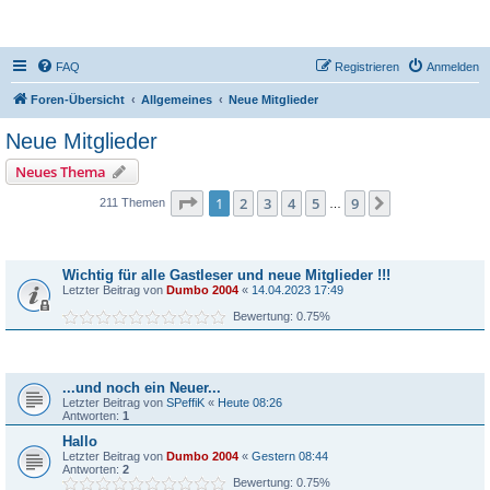
DR350-Forum
FAQ
Registrieren
Anmelden
Foren-Übersicht
Allgemeines
Neue Mitglieder
Neue Mitglieder
Neues Thema
Seite
1
von
9
1
2
3
4
5
9
Nächste
211 Themen
…
Bekanntmachungen
Wichtig für alle Gastleser und neue Mitglieder !!!
Letzter Beitrag von
Dumbo 2004
«
14.04.2023 17:49
Bewertung: 0.75%
Themen
...und noch ein Neuer...
Letzter Beitrag von
SPeffiK
«
Heute 08:26
Antworten:
1
Hallo
Letzter Beitrag von
Dumbo 2004
«
Gestern 08:44
Antworten:
2
Bewertung: 0.75%