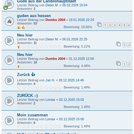
Gude aus der Landeshauptstadt
Letzter Beitrag von
Dieter M.
«
05.02.2026 15:04
Antworten:
3
guden aus hessen
Letzter Beitrag von
Dumbo 2004
«
19.01.2026 22:24
Antworten:
53
1
2
3
4
5
6
Bewertung: 18.66%
Neu hier
Letzter Beitrag von
Dieter M.
«
06.01.2026 22:25
Antworten:
11
1
2
Bewertung: 5.22%
Neu hier
Letzter Beitrag von
Dumbo 2004
«
31.12.2025 12:59
Antworten:
16
1
2
Bewertung: 4.48%
Zurück 👍
Letzter Beitrag von
Jan H.
«
28.12.2025 14:49
Antworten:
4
Bewertung: 1.49%
ZURÜCK :-)
Letzter Beitrag von
Lomax
«
03.12.2025 15:02
Antworten:
2
Bewertung: 1.49%
Moin zusammen
Letzter Beitrag von
Lomax
«
03.12.2025 15:00
Antworten:
6
Bewertung: 1.49%