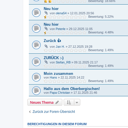
Bewertung: 18.66%
Neu hier
von
olena54
»
12.01.2025 20:56
Bewertung: 5.22%
Neu hier
von
Peterle
»
29.12.2025 11:05
Bewertung: 4.48%
Zurück 👍
von
Jan H.
»
27.12.2025 19:28
Bewertung: 1.49%
ZURÜCK :-)
von
Stefan_RB
»
09.11.2025 21:17
Bewertung: 1.49%
Moin zusammen
von
Hans
»
22.11.2025 14:22
Bewertung: 1.49%
Hallo aus dem Oberbergischen!
von
Papa Christian
»
17.11.2025 21:46
Neues Thema
Zurück zur Foren-Übersicht
BERECHTIGUNGEN IN DIESEM FORUM