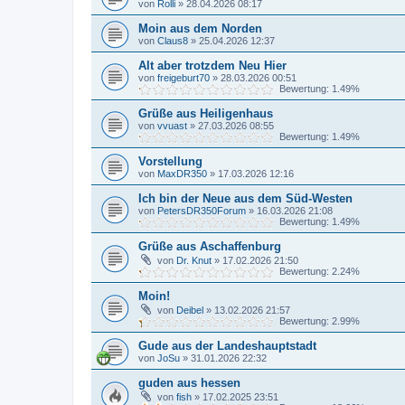
von
Rolli
»
28.04.2026 08:17
Moin aus dem Norden
von
Claus8
»
25.04.2026 12:37
Alt aber trotzdem Neu Hier
von
freigeburt70
»
28.03.2026 00:51
Bewertung: 1.49%
Grüße aus Heiligenhaus
von
vvuast
»
27.03.2026 08:55
Bewertung: 1.49%
Vorstellung
von
MaxDR350
»
17.03.2026 12:16
Ich bin der Neue aus dem Süd-Westen
von
PetersDR350Forum
»
16.03.2026 21:08
Bewertung: 1.49%
Grüße aus Aschaffenburg
von
Dr. Knut
»
17.02.2026 21:50
Bewertung: 2.24%
Moin!
von
Deibel
»
13.02.2026 21:57
Bewertung: 2.99%
Gude aus der Landeshauptstadt
von
JoSu
»
31.01.2026 22:32
guden aus hessen
von
fish
»
17.02.2025 23:51