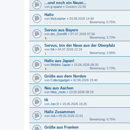
...und noch ein Neuer...
von
g-spann
»
Gestern 21:56
Hallo
von
Kickstarter
»
03.08.2026 14:40
Bewertung: 0.75%
Servus aus Bayern
von
der_Dom95
»
07.07.2026 07:56
Bewertung: 3.73%
Servus, bin der Neue aus der Oberpfalz
von
Kili
»
04.07.2026 22:18
Bewertung: 2.99%
Hallo aus Japan!
von
Webike Japan
»
15.06.2026 08:20
Bewertung: 3.73%
Grüße aus dem Norden
von
Collectgadget
»
02.06.2026 15:40
Neu aus Aachen
von
Nklx_moto
»
13.05.2026 08:19
Hi
von
Jan D
»
15.05.2026 15:25
Hallo Zusammen
von
Juli
»
09.05.2026 21:01
Bewertung: 0.75%
Grüße aus Franken