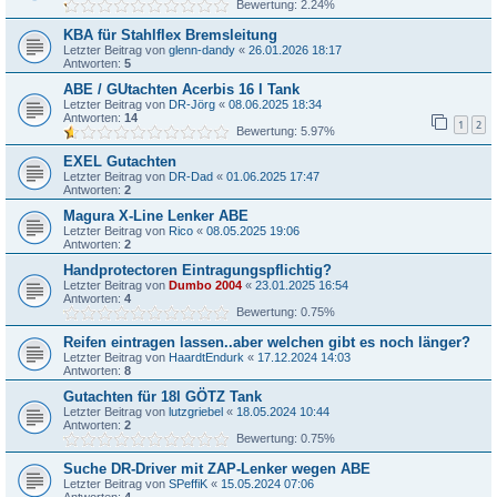
Bewertung: 2.24%
KBA für Stahlflex Bremsleitung
Letzter Beitrag von
glenn-dandy
«
26.01.2026 18:17
Antworten:
5
ABE / GUtachten Acerbis 16 l Tank
Letzter Beitrag von
DR-Jörg
«
08.06.2025 18:34
Antworten:
14
1
2
Bewertung: 5.97%
EXEL Gutachten
Letzter Beitrag von
DR-Dad
«
01.06.2025 17:47
Antworten:
2
Magura X-Line Lenker ABE
Letzter Beitrag von
Rico
«
08.05.2025 19:06
Antworten:
2
Handprotectoren Eintragungspflichtig?
Letzter Beitrag von
Dumbo 2004
«
23.01.2025 16:54
Antworten:
4
Bewertung: 0.75%
Reifen eintragen lassen..aber welchen gibt es noch länger?
Letzter Beitrag von
HaardtEndurk
«
17.12.2024 14:03
Antworten:
8
Gutachten für 18l GÖTZ Tank
Letzter Beitrag von
lutzgriebel
«
18.05.2024 10:44
Antworten:
2
Bewertung: 0.75%
Suche DR-Driver mit ZAP-Lenker wegen ABE
Letzter Beitrag von
SPeffiK
«
15.05.2024 07:06