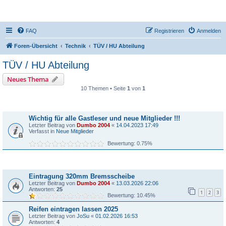
DR350-Forum
FAQ
Registrieren
Anmelden
Foren-Übersicht
Technik
TÜV / HU Abteilung
TÜV / HU Abteilung
Neues Thema
10 Themen • Seite
1
von
1
Bekanntmachungen
Wichtig für alle Gastleser und neue Mitglieder !!!
Letzter Beitrag von
Dumbo 2004
«
14.04.2023 17:49
Verfasst in
Neue Mitglieder
Bewertung: 0.75%
Themen
Eintragung 320mm Bremsscheibe
Letzter Beitrag von
Dumbo 2004
«
13.03.2026 22:06
Antworten:
25
1
2
3
Bewertung: 10.45%
Reifen eintragen lassen 2025
Letzter Beitrag von
JoSu
«
01.02.2026 16:53
Antworten:
4