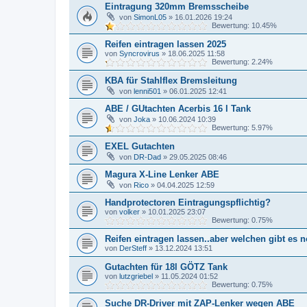
Eintragung 320mm Bremsscheibe
von
SimonL05
»
16.01.2026 19:24
Bewertung: 10.45%
Reifen eintragen lassen 2025
von
Syncrovirus
»
18.06.2025 11:58
Bewertung: 2.24%
KBA für Stahlflex Bremsleitung
von
lenni501
»
06.01.2025 12:41
ABE / GUtachten Acerbis 16 l Tank
von
Joka
»
10.06.2024 10:39
Bewertung: 5.97%
EXEL Gutachten
von
DR-Dad
»
29.05.2025 08:46
Magura X-Line Lenker ABE
von
Rico
»
04.04.2025 12:59
Handprotectoren Eintragungspflichtig?
von
volker
»
10.01.2025 23:07
Bewertung: 0.75%
Reifen eintragen lassen..aber welchen gibt es 
von
DerSteff
»
13.12.2024 13:51
Gutachten für 18l GÖTZ Tank
von
lutzgriebel
»
11.05.2024 01:52
Bewertung: 0.75%
Suche DR-Driver mit ZAP-Lenker wegen ABE