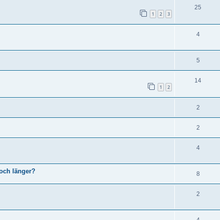
25
1
2
3
4
5
14
1
2
2
2
4
noch länger?
8
2
4