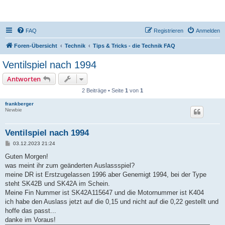
DR350-Forum
FAQ
Registrieren
Anmelden
Foren-Übersicht
Technik
Tips & Tricks - die Technik FAQ
Ventilspiel nach 1994
Antworten
2 Beiträge • Seite
1
von
1
frankberger
Newbie
Ventilspiel nach 1994
B
03.12.2023 21:24
e
i
Guten Morgen!
t
was meint ihr zum geänderten Auslassspiel?
r
a
meine DR ist Erstzugelassen 1996 aber Genemigt 1994, bei der Type
g
steht SK42B und SK42A im Schein.
Meine Fin Nummer ist SK42A115647 und die Motornummer ist K404
ich habe den Auslass jetzt auf die 0,15 und nicht auf die 0,22 gestellt und
hoffe das passt...
danke im Voraus!