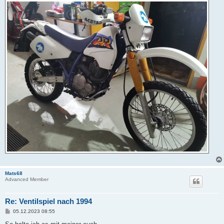
Mats68
Advanced Member
Re: Ventilspiel nach 1994
B
05.12.2023 08:55
e
i