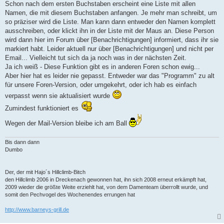
Schon nach dem ersten Buchstaben erscheint eine Liste mit allen
Namen, die mit diesem Buchstaben anfangen. Je mehr man schreibt, um
so präziser wird die Liste. Man kann dann entweder den Namen komplett
ausschreiben, oder klickt ihn in der Liste mit der Maus an. Diese Person
wird dann hier im Forum über [Benachrichtigungen] informiert, dass ihr sie
markiert habt. Leider aktuell nur über [Benachrichtigungen] und nicht per
Email... Vielleicht tut sich da ja noch was in der nächsten Zeit.
Ja ich weiß - Diese Funktion gibt es in anderen Foren schon ewig...
Aber hier hat es leider nie gepasst. Entweder war das "Programm" zu alt
für unsere Foren-Version, oder umgekehrt, oder ich hab es einfach
verpasst wenn sie aktualisiert wurde
Zumindest funktioniert es
Wegen der Mail-Version bleibe ich am Ball
Bis dann dann
Dumbo
Der, der mit Hajo´s Hillclimb-Bitch
den Hillclimb 2006 in Dreckenach gewonnen hat, ihn sich 2008 erneut erkämpft hat,
2009 wieder die größte Weite erziehlt hat, von dem Damenteam überrollt wurde, und
somit den Pechvogel des Wochenendes errungen hat
http://www.barneys-grill.de