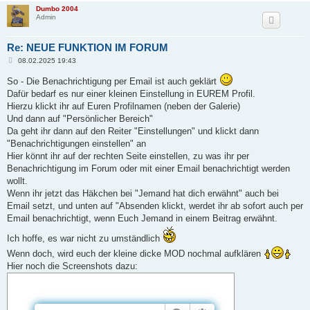
Dumbo 2004
Admin
Re: NEUE FUNKTION IM FORUM
B
08.02.2025 19:43
e
i
So - Die Benachrichtigung per Email ist auch geklärt
t
Dafür bedarf es nur einer kleinen Einstellung in EUREM Profil.
r
a
Hierzu klickt ihr auf Euren Profilnamen (neben der Galerie)
g
Und dann auf "Persönlicher Bereich"
Da geht ihr dann auf den Reiter "Einstellungen" und klickt dann
"Benachrichtigungen einstellen" an
Hier könnt ihr auf der rechten Seite einstellen, zu was ihr per
Benachrichtigung im Forum oder mit einer Email benachrichtigt werden
wollt.
Wenn ihr jetzt das Häkchen bei "Jemand hat dich erwähnt" auch bei
Email setzt, und unten auf "Absenden klickt, werdet ihr ab sofort auch per
Email benachrichtigt, wenn Euch Jemand in einem Beitrag erwähnt.
Ich hoffe, es war nicht zu umständlich
Wenn doch, wird euch der kleine dicke MOD nochmal aufklären
Hier noch die Screenshots dazu: