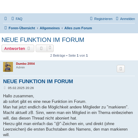
DR350-Forum
FAQ
Registrieren
Anmelden
Foren-Übersicht
Allgemeines
Alles zum Forum
NEUE FUNKTION IM FORUM
Antworten
2 Beiträge • Seite
1
von
1
Dumbo 2004
Admin
NEUE FUNKTION IM FORUM
B
05.02.2025 20:26
e
i
Hallo zusammen,
t
ab sofort gibt es eine neue Funktion im Forum.
r
a
Man hat jetzt endlich die Möglichkeit andere Mitglieder zu "markieren".
g
Macht aktuell zB. Sinn, wenn man ein Mitglied in ein Thema einbeziehen
will, das diesen Thread nicht aboniert hat.
Hierzu gibt man einfach das "@"-Zeichen ein, und direkt (ohne
Leerzeichen) die ersten Buchstaben des Namens, den man markieren
will.