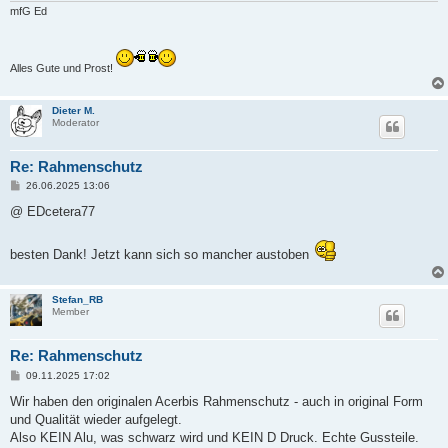
mfG Ed
Alles Gute und Prost!
Dieter M.
Moderator
Re: Rahmenschutz
B
26.06.2025 13:06
e
i
@ EDcetera77
t
r
a
besten Dank! Jetzt kann sich so mancher austoben
g
Stefan_RB
Member
Re: Rahmenschutz
B
09.11.2025 17:02
e
i
Wir haben den originalen Acerbis Rahmenschutz - auch in original Form
t
und Qualität wieder aufgelegt.
r
a
Also KEIN Alu, was schwarz wird und KEIN D Druck. Echte Gussteile.
g