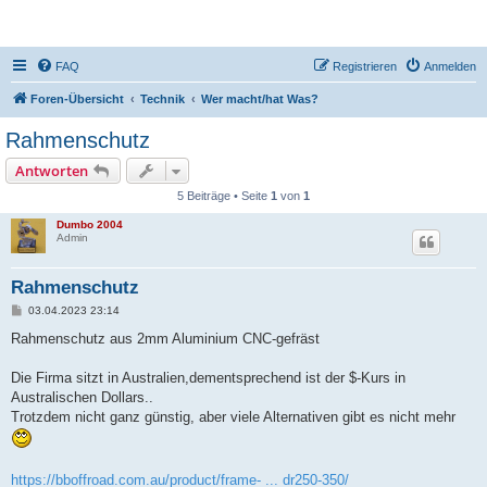
DR350-Forum
FAQ
Registrieren
Anmelden
Foren-Übersicht
Technik
Wer macht/hat Was?
Rahmenschutz
Antworten
5 Beiträge • Seite
1
von
1
Dumbo 2004
Admin
Rahmenschutz
B
03.04.2023 23:14
e
i
Rahmenschutz aus 2mm Aluminium CNC-gefräst
t
r
a
Die Firma sitzt in Australien,dementsprechend ist der $-Kurs in
g
Australischen Dollars..
Trotzdem nicht ganz günstig, aber viele Alternativen gibt es nicht mehr
https://bboffroad.com.au/product/frame- ... dr250-350/