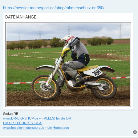
https://hessler-motorsport.de/shop/rahmenschutz-dr-350/
DATEIANHÄNGE
Stefan RB
www.DR-BIG-SHOP.de --> ALLES! für die DR
Die DR TECHNIK BLOGS
www.hessler-motorsport.de - die Homepage