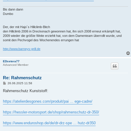
Bis dann dann
Dumbo
Der, der mit Hajo´s Hillclimb-Bitch
den Hillclimb 2006 in Dreckenach gewonnen hat, ihn sich 2008 erneut erkämpft hat,
2009 wieder die größte Weite erziehlt hat, von dem Damenteam überrollt wurde, und
somit den Pechvogel des Wochenendes errungen hat
http://www.barneys-grill.de
EDcetera77
Advanced Member
Re: Rahmenschutz
B
26.06.2025 11:58
e
i
Rahmenschutz Kunststoff:
t
r
a
https://atelierdesgones.com/produit/pai ... ege-cadre/
g
https://hessler-motorsport.de/shop/rahmenschutz-dr-350/
https://www.enduroshop.de/de/dr-drz-spe ... hutz-dr350