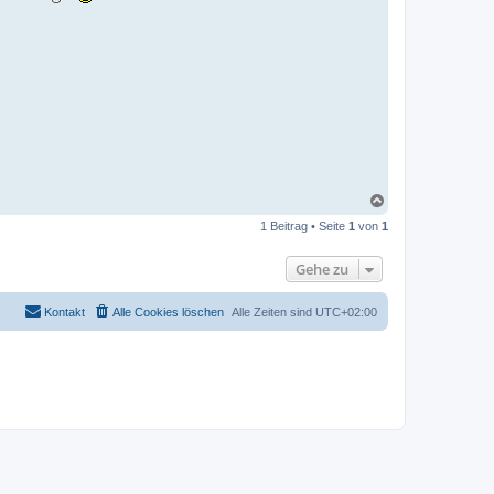
N
a
1 Beitrag • Seite
1
von
1
c
h
o
Gehe zu
b
e
n
Kontakt
Alle Cookies löschen
Alle Zeiten sind
UTC+02:00