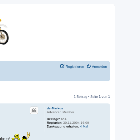
Registrieren
Anmelden
1 Beitrag • Seite
1
von
1
derMarkus
Advanced Member
Beiträge:
654
Registriert:
30.11.2004 16:00
Danksagung erhalten:
4 Mal
fahren!