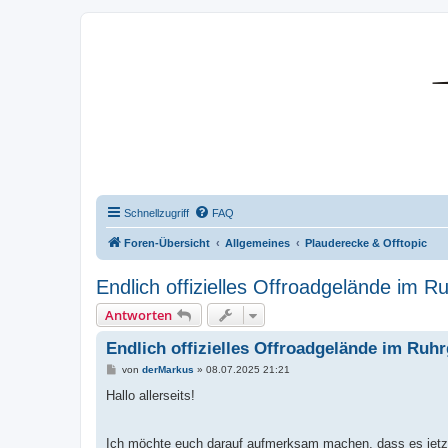
DR350-Forum
Schnellzugriff
FAQ
Foren-Übersicht
Allgemeines
Plauderecke & Offtopic
Endlich offizielles Offroadgelände im Ru
Antworten
Endlich offizielles Offroadgelände im Ruhr
B
von
derMarkus
»
08.07.2025 21:21
e
i
Hallo allerseits!
t
r
a
g
Ich möchte euch darauf aufmerksam machen, dass es jetzt i