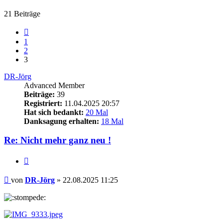
21 Beiträge
Vorherige
1
2
3
DR-Jörg
Advanced Member
Beiträge:
39
Registriert:
11.04.2025 20:57
Hat sich bedankt:
20 Mal
Danksagung erhalten:
18 Mal
Re: Nicht mehr ganz neu !
Zitieren
Beitrag
von
DR-Jörg
»
22.08.2025 11:25