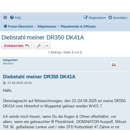
DR350-Forum
FAQ
Registrieren
Anmelden
Foren-Übersicht
Allgemeines
Plauderecke & Offtopic
Diebstahl meiner DR350 DK41A
Antworten
1 Beitrag • Seite
1
von
1
lutzgriebel
Member
Diebstahl meiner DR350 DK41A
B
27.09.2025 22:51
e
i
Hallo,
t
r
a
Dienstagnacht auf Mittwochmorgen, den 23./24.09.2025 ist meine DR350
g
DK41A vom Hinterhof in Wuppertal geklaut worden W-KS 7.
Ich würde mich freuen, wenn Du die Augen & Ohren offenhältst, vor
allem, wenn ein gebrauchter 9l Plastiktank, DOMINATOR Auspuff, Mikuni
TM 36, golfarbener Lenker und / oder ZFD Kettenblatt 47 Zähne in rot