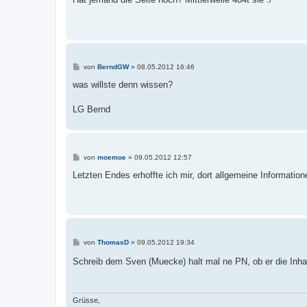
t
r
a
g
B
von
BerndGW
»
08.05.2012 16:46
e
i
was willste denn wissen?
t
r
a
LG Bernd
g
B
von
moemoe
»
09.05.2012 12:57
e
i
Letzten Endes erhoffte ich mir, dort allgemeine Informatio
t
r
a
g
B
von
ThomasD
»
09.05.2012 19:34
e
i
Schreib dem Sven (Muecke) halt mal ne PN, ob er die Inha
t
r
a
g
Grüsse,