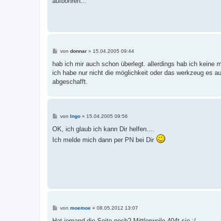
aufbohren...
B
von
donnar
»
15.04.2005 09:44
e
i
hab ich mir auch schon überlegt. allerdings hab ich keine 
t
ich habe nur nicht die möglichkeit oder das werkzeug es a
r
a
abgeschafft.
g
B
von
Ingo
»
15.04.2005 09:56
e
i
OK, ich glaub ich kann Dir helfen....
t
Ich melde mich dann per PN bei Dir
r
a
g
B
von
moemoe
»
08.05.2012 13:07
e
i
Hat jemand die Seite noch? Mittlerweile 404t sie :/