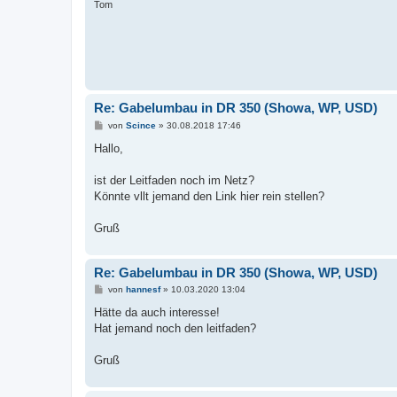
Tom
Re: Gabelumbau in DR 350 (Showa, WP, USD)
B
von
Scince
»
30.08.2018 17:46
e
i
Hallo,
t
r
a
ist der Leitfaden noch im Netz?
g
Könnte vllt jemand den Link hier rein stellen?
Gruß
Re: Gabelumbau in DR 350 (Showa, WP, USD)
B
von
hannesf
»
10.03.2020 13:04
e
i
Hätte da auch interesse!
t
Hat jemand noch den leitfaden?
r
a
g
Gruß