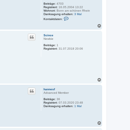
Beiträge:
4703
Registriert:
16.05.2004 13:22
Wohnort:
Bonn am schönen Rhein
Danksagung erhalten:
3 Mal
K
Kontaktdaten:
o
n
N
t
a
a
c
k
Scince
h
t
Newbie
o
d
Beiträge:
1
a
b
Registriert:
31.07.2018 20:06
t
e
e
n
n
v
o
n
T
h
o
N
m
a
a
s
c
hannesf
D
h
Advanced Member
o
Beiträge:
36
b
Registriert:
07.03.2020 23:48
e
Danksagung erhalten:
1 Mal
n
N
a