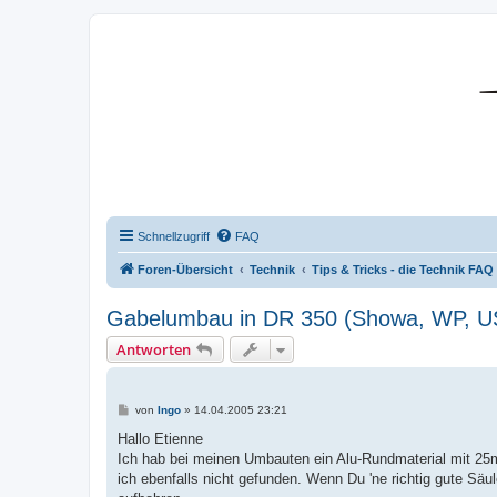
DR350-Forum
Schnellzugriff
FAQ
Foren-Übersicht
Technik
Tips & Tricks - die Technik FAQ
Gabelumbau in DR 350 (Showa, WP, U
Antworten
B
von
Ingo
»
14.04.2005 23:21
e
i
Hallo Etienne
t
Ich hab bei meinen Umbauten ein Alu-Rundmaterial mit 
r
a
ich ebenfalls nicht gefunden. Wenn Du 'ne richtig gute Sä
g