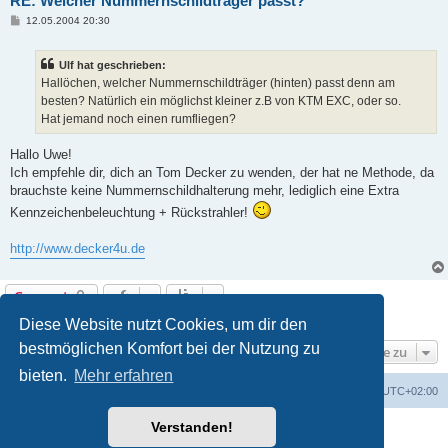
RE: Welcher Nummernschildträger passt?
B
12.05.2004 20:30
e
i
t
Ulf hat geschrieben:
r
a
Hallöchen, welcher Nummernschildträger (hinten) passt denn am
g
besten? Natürlich ein möglichst kleiner z.B von KTM EXC, oder so.
Hat jemand noch einen rumfliegen?
Hallo Uwe!
Ich empfehle dir, dich an Tom Decker zu wenden, der hat ne Methode, da
brauchste keine Nummernschildhalterung mehr, lediglich eine Extra
Kennzeichenbeleuchtung + Rückstrahler!
http://www.decker4u.de
Gesperrt
3 Beiträge • Seite
1
von
1
Diese Website nutzt Cookies, um dir den
bestmöglichen Komfort bei der Nutzung zu
Gehe zu
bieten.
Mehr erfahren
Foren-Übersicht
Alle Zeiten sind
UTC+02:00
Verstanden!
Powered by
phpBB
® Forum Software © phpBB Limited
Deutsche Übersetzung durch
phpBB.de