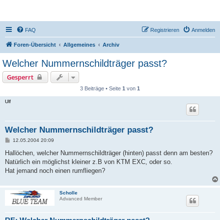
DR350-Forum
FAQ
Registrieren
Anmelden
Foren-Übersicht
Allgemeines
Archiv
Welcher Nummernschildträger passt?
Gesperrt
3 Beiträge • Seite
1
von
1
Ulf
Welcher Nummernschildträger passt?
B
12.05.2004 20:09
e
i
Hallöchen, welcher Nummernschildträger (hinten) passt denn am besten?
t
Natürlich ein möglichst kleiner z.B von KTM EXC, oder so.
r
a
Hat jemand noch einen rumfliegen?
g
Scholle
Advanced Member