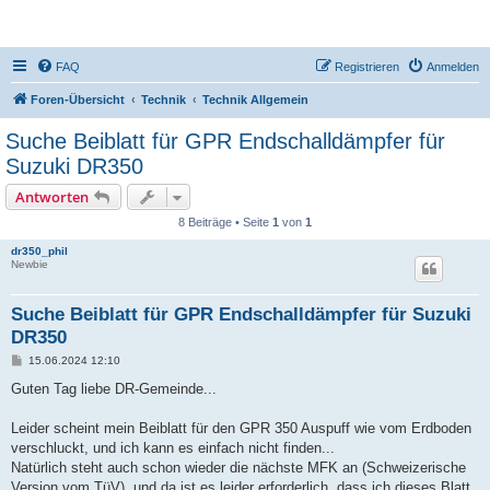
DR350-Forum
FAQ
Registrieren
Anmelden
Foren-Übersicht
Technik
Technik Allgemein
Suche Beiblatt für GPR Endschalldämpfer für
Suzuki DR350
Antworten
8 Beiträge • Seite
1
von
1
dr350_phil
Newbie
Suche Beiblatt für GPR Endschalldämpfer für Suzuki
DR350
B
15.06.2024 12:10
e
i
Guten Tag liebe DR-Gemeinde...
t
r
a
Leider scheint mein Beiblatt für den GPR 350 Auspuff wie vom Erdboden
g
verschluckt, und ich kann es einfach nicht finden...
Natürlich steht auch schon wieder die nächste MFK an (Schweizerische
Version vom TüV), und da ist es leider erforderlich, dass ich dieses Blatt