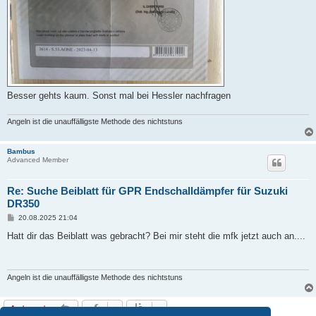
Besser gehts kaum. Sonst mal bei Hessler nachfragen
Angeln ist die unauffälligste Methode des nichtstuns
Bambus
Advanced Member
Re: Suche Beiblatt für GPR Endschalldämpfer für Suzuki
DR350
B
20.08.2025 21:04
e
i
Hatt dir das Beiblatt was gebracht? Bei mir steht die mfk jetzt auch an....
t
r
a
g
Angeln ist die unauffälligste Methode des nichtstuns
Antworten