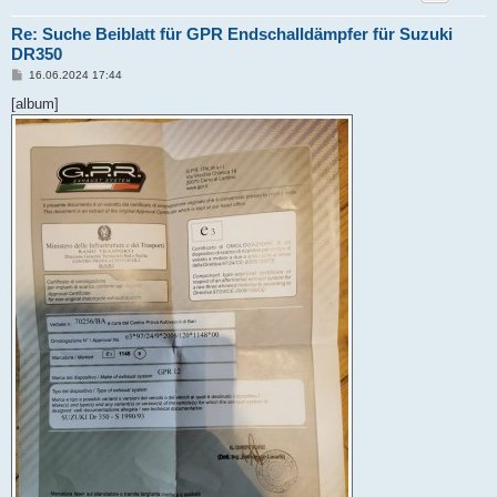
Re: Suche Beiblatt für GPR Endschalldämpfer für Suzuki
DR350
B
16.06.2024 17:44
e
i
[album]
t
r
a
g