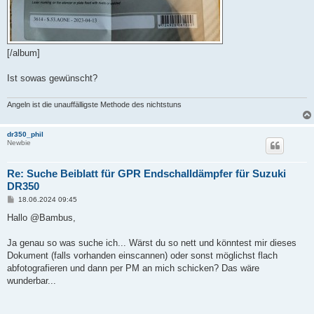
[/album]
Ist sowas gewünscht?
Angeln ist die unauffälligste Methode des nichtstuns
dr350_phil
Newbie
Re: Suche Beiblatt für GPR Endschalldämpfer für Suzuki
DR350
B
18.06.2024 09:45
e
i
Hallo @Bambus,
t
r
a
Ja genau so was suche ich... Wärst du so nett und könntest mir dieses
g
Dokument (falls vorhanden einscannen) oder sonst möglichst flach
abfotografieren und dann per PM an mich schicken? Das wäre
wunderbar...