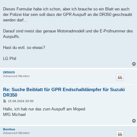
t
r
a
Dieses Formular habe ich schon, aber ich brauche so ein Blatt wo auch
g
der Polizei klar sein soll dass der GPR Auspuff an die DR350 geschraubt
werden darf...
Darauf sind meist das genaue Motorradmodell und die E-Prüfnummer des
Auspuffs.
Hast du evtl. so etwas?
LG Phil
DR500S
Advanced Member
Re: Suche Beiblatt für GPR Endschalldämpfer für Suzuki
DR350
B
15.06.2024 20:50
e
i
Hallo, ich hab nur das zum Auspuff am Moped.
t
MfG Michael
r
a
g
Bambus
Advanced Member