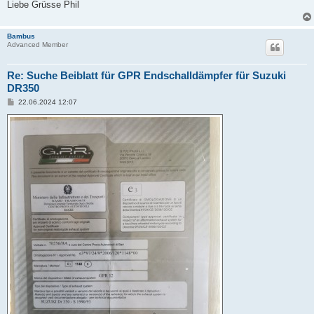
Liebe Grüsse Phil
Bambus
Advanced Member
Re: Suche Beiblatt für GPR Endschalldämpfer für Suzuki
DR350
B
22.06.2024 12:07
e
i
t
r
a
g