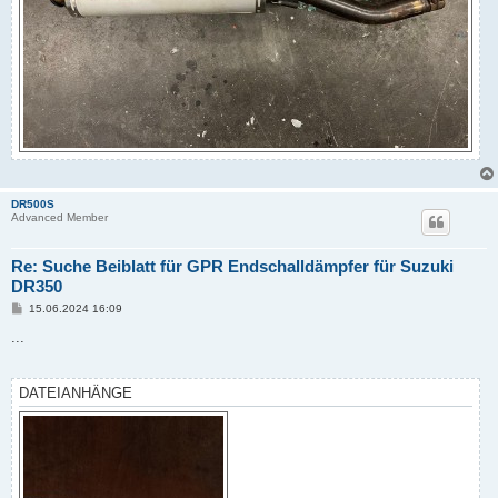
DR500S
Advanced Member
Re: Suche Beiblatt für GPR Endschalldämpfer für Suzuki
DR350
B
15.06.2024 16:09
e
i
...
t
r
a
g
DATEIANHÄNGE