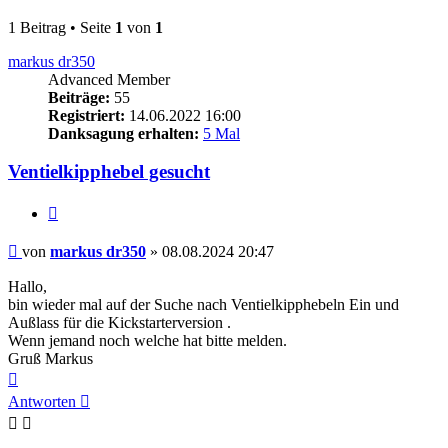
1 Beitrag • Seite
1
von
1
markus dr350
Advanced Member
Beiträge:
55
Registriert:
14.06.2022 16:00
Danksagung erhalten:
5 Mal
Ventielkipphebel gesucht
Zitieren
Beitrag
von
markus dr350
»
08.08.2024 20:47
Hallo,
bin wieder mal auf der Suche nach Ventielkipphebeln Ein und
Außlass für die Kickstarterversion .
Wenn jemand noch welche hat bitte melden.
Gruß Markus
Nach
oben
Antworten