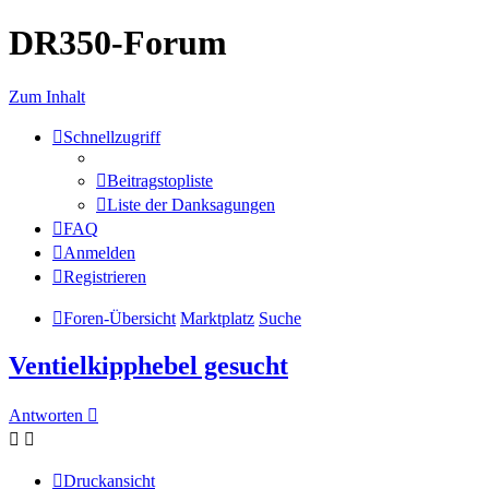
DR350-Forum
Zum Inhalt
Schnellzugriff
Beitragstopliste
Liste der Danksagungen
FAQ
Anmelden
Registrieren
Foren-Übersicht
Marktplatz
Suche
Ventielkipphebel gesucht
Antworten
Druckansicht