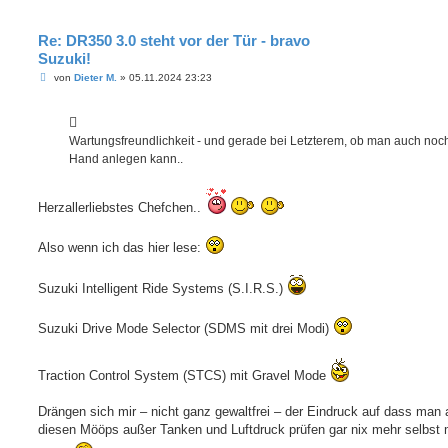
Re: DR350 3.0 steht vor der Tür - bravo
Suzuki!
B
von
Dieter M.
»
05.11.2024 23:23
e
i
t
r
a
Wartungsfreundlichkeit - und gerade bei Letzterem, ob man auch noch
g
Hand anlegen kann..
Herzallerliebstes Chefchen..
Also wenn ich das hier lese:
Suzuki Intelligent Ride Systems (S.I.R.S.)
Suzuki Drive Mode Selector (SDMS mit drei Modi)
Traction Control System (STCS) mit Gravel Mode
Drängen sich mir – nicht ganz gewaltfrei – der Eindruck auf dass man 
diesen Mööps außer Tanken und Luftdruck prüfen gar nix mehr selbst