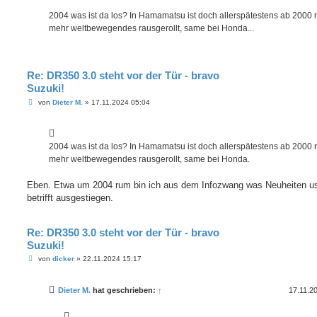
2004 was ist da los? In Hamamatsu ist doch allerspätestens ab 2000 
mehr weltbewegendes rausgerollt, same bei Honda...
Re: DR350 3.0 steht vor der Tür - bravo
Suzuki!
B
von
Dieter M.
»
17.11.2024 05:04
e
i
t
r
a
2004 was ist da los? In Hamamatsu ist doch allerspätestens ab 2000 
g
mehr weltbewegendes rausgerollt, same bei Honda.
Eben. Etwa um 2004 rum bin ich aus dem Infozwang was Neuheiten u
betrifft ausgestiegen.
Re: DR350 3.0 steht vor der Tür - bravo
Suzuki!
B
von
dicker
»
22.11.2024 15:17
e
i
t
Dieter M.
hat geschrieben:
↑
17.11.2
r
a
g