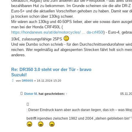
Geräusch, Abgas) und zum anderen auf die Preispolitik - das alles unte
bezahlbaren Hut zu bekommen. Im Grunde scheinen sie die alte DR-Z 
Euro-5+ und die aktuellen Vorschriften gehoben zu haben. Damit war d
ja trocken schon über 130kg schwer.
Mir wären auch 130kg und 40-50PS lieber, aber wie sowas dann ausgeh
man bei der Honda CRF450L (
https://hondanews.eu/at/de/motorcycles/ ... da-crf450l
) - Euro-4, gebra
10k€, zulassungsfähige 25PS
Und wie Dumbo schon schrieb - für den Durchschnittsendurofahrer wir
reichen. Wer regelmäßig auf abgesperrten Strecken fährt holt sich mei
anderes.
Re: DR350 3.0 steht vor der Tür - bravo
Suzuki!
B
von
DR500S
»
16.11.2024 15:20
e
i
t
Dieter M.
hat geschrieben:
↑
05.11.2
r
a
g
: Dieser Eindruck kann aber auch daran liegen, das ich – was Mo
betrifft irgendwo zwischen 1982 und 2004 „stehen geblieben bin“