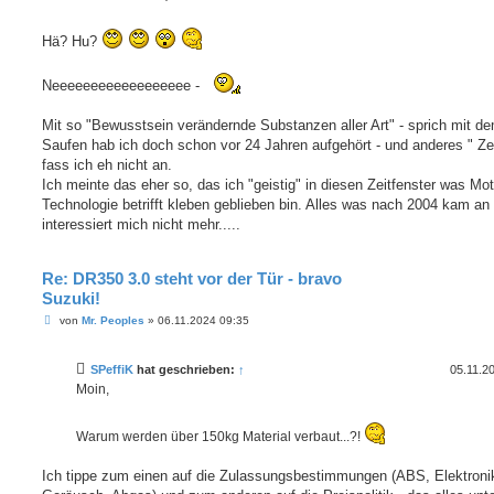
Hä? Hu?
Neeeeeeeeeeeeeeeeee -
Mit so "Bewusstsein verändernde Substanzen aller Art" - sprich mit d
Saufen hab ich doch schon vor 24 Jahren aufgehört - und anderes " Z
fass ich eh nicht an.
Ich meinte das eher so, das ich "geistig" in diesen Zeitfenster was Mot
Technologie betrifft kleben geblieben bin. Alles was nach 2004 kam a
interessiert mich nicht mehr.....
Re: DR350 3.0 steht vor der Tür - bravo
Suzuki!
B
von
Mr. Peoples
»
06.11.2024 09:35
e
i
t
SPeffiK
hat geschrieben:
↑
05.11.2
r
a
Moin,
g
Warum werden über 150kg Material verbaut...?!
Ich tippe zum einen auf die Zulassungsbestimmungen (ABS, Elektroni