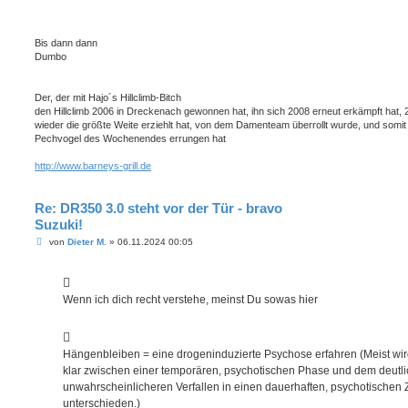
Bis dann dann
Dumbo
Der, der mit Hajo´s Hillclimb-Bitch
den Hillclimb 2006 in Dreckenach gewonnen hat, ihn sich 2008 erneut erkämpft hat, 
wieder die größte Weite erziehlt hat, von dem Damenteam überrollt wurde, und somit
Pechvogel des Wochenendes errungen hat
http://www.barneys-grill.de
Re: DR350 3.0 steht vor der Tür - bravo
Suzuki!
B
von
Dieter M.
»
06.11.2024 00:05
e
i
t
r
a
Wenn ich dich recht verstehe, meinst Du sowas hier
g
Hängenbleiben = eine drogeninduzierte Psychose erfahren (Meist wir
klar zwischen einer temporären, psychotischen Phase und dem deutli
unwahrscheinlicheren Verfallen in einen dauerhaften, psychotischen
unterschieden.)