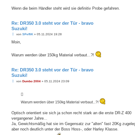
a
g
Wenn die beim Händler steht wird sie definitiv Probe gefahren.
Re: DR350 3.0 steht vor der Tür - bravo
Suzuki!
B
von
SPeffiK
»
05.11.2024 19:28
e
i
Moin,
t
r
a
Warum werden über 150kg Material verbaut...?!
g
Re: DR350 3.0 steht vor der Tür - bravo
Suzuki!
B
von
Dumbo 2004
»
05.11.2024 23:09
e
i
t
r
a
Warum werden über 150kg Material verbaut...?!
g
Optisch orientiert sie sich ja schon recht stark an die erste DR-Z 400
vergangener Jahre...
Ja, Gewichtsmäßig hat sie im Gegensatz zur "alten" fast 20Kg zugelegt
aber noch deutlich unter der Boss Hoss-, oder Harley Klasse.