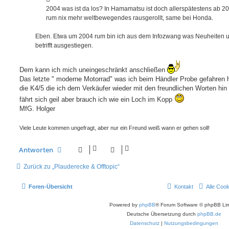
2004 was ist da los? In Hamamatsu ist doch allerspätestens ab 2
rum nix mehr weltbewegendes rausgerollt, same bei Honda.
Eben. Etwa um 2004 rum bin ich aus dem Infozwang was Neuheiten 
betrifft ausgestiegen.
Dem kann ich mich uneingeschränkt anschließen
Das letzte " moderne Motorrad" was ich beim Händler Probe gefahren 
die K4/5 die ich dem Verkäufer wieder mit den freundlichen Worten hin s
fährt sich geil aber brauch ich wie ein Loch im Kopp
MfG. Holger
Viele Leute kommen ungefragt, aber nur ein Freund weiß wann er gehen soll!
Antworten
Zurück zu „Plauderecke & Offtopic“
Foren-Übersicht
Kontakt
Alle Coo
Powered by
phpBB
® Forum Software © phpBB Lim
Deutsche Übersetzung durch
phpBB.de
Datenschutz
|
Nutzungsbedingungen