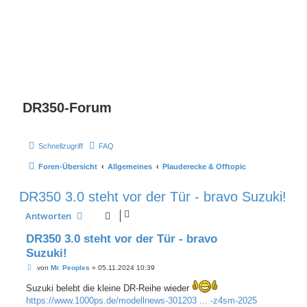
DR350-Forum
Schnellzugriff
FAQ
Foren-Übersicht
Allgemeines
Plauderecke & Offtopic
DR350 3.0 steht vor der Tür - bravo Suzuki!
Antworten
DR350 3.0 steht vor der Tür - bravo
Suzuki!
B
von
Mr. Peoples
»
05.11.2024 10:39
e
i
Suzuki belebt die kleine DR-Reihe wieder
t
https://www.1000ps.de/modellnews-301203 ... -z4sm-2025
r