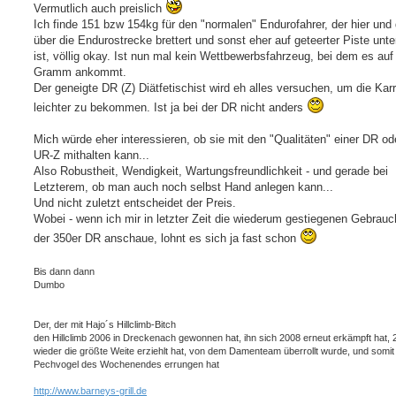
Vermutlich auch preislich
Ich finde 151 bzw 154kg für den "normalen" Endurofahrer, der hier und
über die Endurostrecke brettert und sonst eher auf geteerter Piste unt
ist, völlig okay. Ist nun mal kein Wettbewerbsfahrzeug, bei dem es auf
Gramm ankommt.
Der geneigte DR (Z) Diätfetischist wird eh alles versuchen, um die Kar
leichter zu bekommen. Ist ja bei der DR nicht anders
Mich würde eher interessieren, ob sie mit den "Qualitäten" einer DR od
UR-Z mithalten kann...
Also Robustheit, Wendigkeit, Wartungsfreundlichkeit - und gerade bei
Letzterem, ob man auch noch selbst Hand anlegen kann...
Und nicht zuletzt entscheidet der Preis.
Wobei - wenn ich mir in letzter Zeit die wiederum gestiegenen Gebrauc
der 350er DR anschaue, lohnt es sich ja fast schon
Bis dann dann
Dumbo
Der, der mit Hajo´s Hillclimb-Bitch
den Hillclimb 2006 in Dreckenach gewonnen hat, ihn sich 2008 erneut erkämpft hat, 
wieder die größte Weite erziehlt hat, von dem Damenteam überrollt wurde, und somit
Pechvogel des Wochenendes errungen hat
http://www.barneys-grill.de