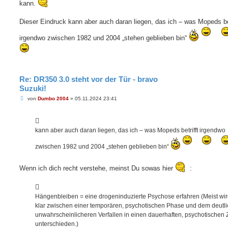
kann.
Dieser Eindruck kann aber auch daran liegen, das ich – was Mopeds bet
irgendwo zwischen 1982 und 2004 „stehen geblieben bin“
Re: DR350 3.0 steht vor der Tür - bravo
Suzuki!
B
von
Dumbo 2004
»
05.11.2024 23:41
e
i
t
r
a
kann aber auch daran liegen, das ich – was Mopeds betrifft irgendwo
g
zwischen 1982 und 2004 „stehen geblieben bin“
Wenn ich dich recht verstehe, meinst Du sowas hier
:
Hängenbleiben = eine drogeninduzierte Psychose erfahren (Meist wir
klar zwischen einer temporären, psychotischen Phase und dem deutli
unwahrscheinlicheren Verfallen in einen dauerhaften, psychotischen
unterschieden.)